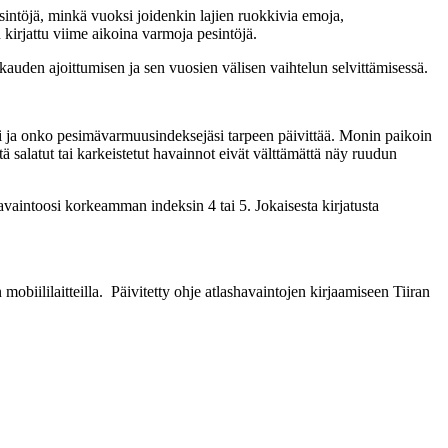
sintöjä, minkä vuoksi joidenkin lajien ruokkivia emoja,
kirjattu viime aikoina varmoja pesintöjä.
auden ajoittumisen ja sen vuosien välisen vaihtelun selvittämisessä.
tosi ja onko pesimävarmuusindeksejäsi tarpeen päivittää. Monin paikoin
tä salatut tai karkeistetut havainnot eivät välttämättä näy ruudun
vaintoosi korkeamman indeksin 4 tai 5. Jokaisesta kirjatusta
mobiililaitteilla. Päivitetty ohje atlashavaintojen kirjaamiseen Tiiran