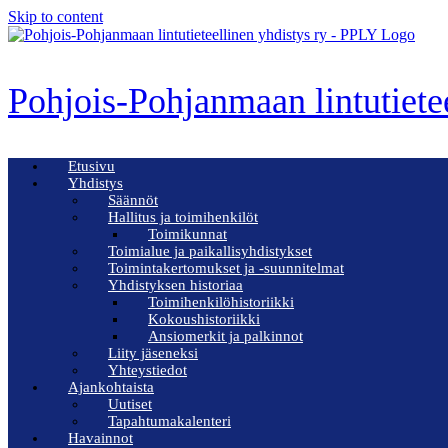
Skip to content
Pohjois-Pohjanmaan lintutiete
Etusivu
Yhdistys
Säännöt
Hallitus ja toimihenkilöt
Toimikunnat
Toimialue ja paikallisyhdistykset
Toimintakertomukset ja -suunnitelmat
Yhdistyksen historiaa
Toimihenkilöhistoriikki
Kokoushistoriikki
Ansiomerkit ja palkinnot
Liity jäseneksi
Yhteystiedot
Ajankohtaista
Uutiset
Tapahtumakalenteri
Havainnot