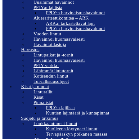
Uusimmat havainnot
PPLY:n lajilista
PPLY:n harvinaisuushavainnot
Aluerariteettikomitea – ARK
ARK:n tarkastettavat lajit
PPLY:n harvinaisuushavainnot
Vuoden linnut
Havainnoi huomaavaisesti
Havaintotilastoja
Harrastus
Lintupaikat ja -tornit
Havainnoi huomaavaisesti
PPLY-verkko
Lähimmät lintutornit
Kotiseudun linnut
Turvallisuusohjeet
Kisat ja pinnat
Linturallit
Kisat
Pinnalistat
PPLY:n lajilista
Kuntien lajimäärä ja kuntapinnat
Suojelu ja tutkimus
Loukkaantuneet linnut
Kuolleena löytyneet linnut
Tervapääskyn poikanen maassa