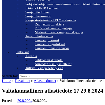
Atlas 2022 – 2025
Pohjois-Pohjanmaan maakunnallisesti tärkeät lintualue
IBA- ja FINIBA-alueet
Suojelutiedotteet
Suojelulausunnot
Rengastustoiminta PPLY:n alueella
Rengastusprojekteja
PPLY:n alueen rengastajia
Mielenkiintoisia rengastuslöytöjä
Tauvon lintuasema
Tauvon julkaisut
Tauvon rengastukset
Tauvon linnuston vuosi
Julkaisut
Aureola
Sähköinen Aureola
Aureolan sisällysluettelot
Tutkimuksia ja selvityksiä
Search for:
Home
»
Havainnot
»
Atlas-tiedotteet
»
Valtakunnallinen atlastiedote 
Valtakunnallinen atlastiedote 17 29.8.2024
Posted on
29.8.2024
30.8.2024