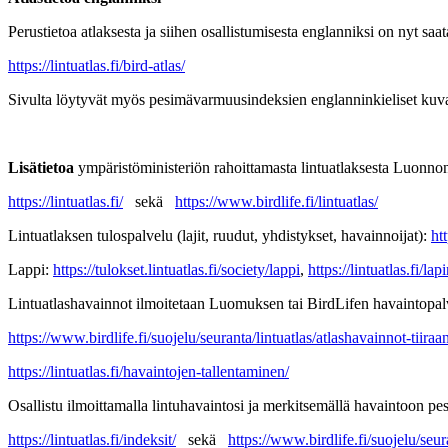
Perustietoa atlaksesta ja siihen osallistumisesta englanniksi on nyt saata
https://lintuatlas.fi/bird-atlas/
Sivulta löytyvät myös pesimävarmuusindeksien englanninkieliset kuvauks
Lisätietoa
ympäristöministeriön rahoittamasta lintuatlaksesta Luonn
https://lintuatlas.fi/
sekä
https://www.birdlife.fi/lintuatlas/
Lintuatlaksen tulospalvelu (lajit, ruudut, yhdistykset, havainnoijat):
htt
Lappi:
https://tulokset.lintuatlas.fi/society/lappi
,
https://lintuatlas.fi/lap
Lintuatlashavainnot ilmoitetaan Luomuksen tai BirdLifen havaintopalv
https://www.birdlife.fi/suojelu/seuranta/lintuatlas/atlashavainnot-tiiraa
https://lintuatlas.fi/havaintojen-tallentaminen/
Osallistu ilmoittamalla lintuhavaintosi ja merkitsemällä havaintoon p
https://lintuatlas.fi/indeksit/
sekä
https://www.birdlife.fi/suojelu/seura