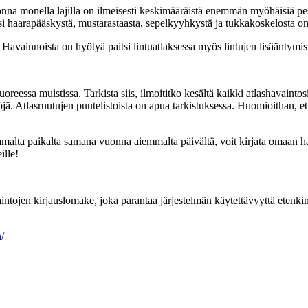
onna monella lajilla on ilmeisesti keskimääräistä enemmän myöhäisiä pe
si haarapääskystä, mustarastaasta, sepelkyyhkystä ja tukkakoskelosta on 
avainnoista on hyötyä paitsi lintuatlaksessa myös lintujen lisääntymisk
uoreessa muistissa. Tarkista siis, ilmoititko kesältä kaikki atlashavain
töjä. Atlasruutujen puutelistoista on apua tarkistuksessa. Huomioithan, et
malta paikalta samana vuonna aiemmalta päivältä, voit kirjata omaan ha
ille!
intojen kirjauslomake, joka parantaa järjestelmän käytettävyyttä etenkin 
n/