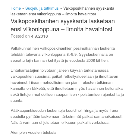
Home
»
Suojelu ja tutkimus
»
Valkoposkihanhen syyskanta
lasketaan ensi viikonloppuna – ilmoita havaintosi
Valkoposkihanhen syyskanta lasketaan
ensi viikonloppuna – ilmoita havaintosi
Posted on
4.9.2018
Valtakunnallinen valkoposkihanhien pesimäkannan laskenta
tehdään tulevana viikonloppuna 8.-9.9. Syyslaskennalla on
seurattu lajin kannan kehitystä jo vuodesta 2008 lähtien.
Lintuharrastajien toivotaan jälleen käyvän tarkistamassa
valkoposkien suosimat paikat retkeilyalueellaan ja ilmoittavan
havainnot Tiiraan mahdollisimman pian. Tulosten tulkinnan
kannalta on tärkeää, että ilmoitetaan myös havainnon kellonaika
sekä lintujen mahdollisen saapumisen / poistumisen ajankohta ja
suunta.
Pääkaupunkiseudun laskentoja koordinoi Tringa ja myös Turun
seudulla pyritään laskemaan tärkeimmät paikat samanaikaisesti.
Näistä varmaan ohjeistetaan erikseen paikallisverkoissa.
Aiempien vuosien tuloksia: