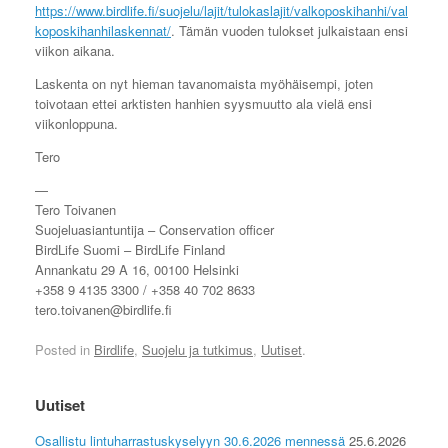
https://www.birdlife.fi/suojelu/lajit/tulokaslajit/valkoposkihanhi/val
koposkihanhilaskennat/
. Tämän vuoden tulokset julkaistaan ensi
viikon aikana.
Laskenta on nyt hieman tavanomaista myöhäisempi, joten
toivotaan ettei arktisten hanhien syysmuutto ala vielä ensi
viikonloppuna.
Tero
—
Tero Toivanen
Suojeluasiantuntija – Conservation officer
BirdLife Suomi – BirdLife Finland
Annankatu 29 A 16, 00100 Helsinki
+358 9 4135 3300 / +358 40 702 8633
tero.toivanen@birdlife.fi
Posted in
Birdlife
,
Suojelu ja tutkimus
,
Uutiset
.
Uutiset
Osallistu lintuharrastuskyselyyn 30.6.2026 mennessä
25.6.2026