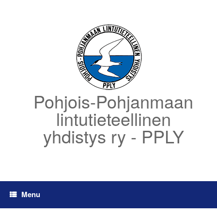
Skip
to
content
Pohjois-Pohjanmaan
lintutieteellinen
yhdistys ry - PPLY
Menu