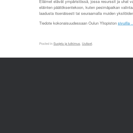
Eläimet elävät ympäristössä, jossa resurssit ja uhat va
eläinten päätöksentekoon, kuten pesimäpaikan valinta
laadusta itsenäisesti tai seuraamalla muiden yksilöid
Tiedote kokonaisuudessaan Oulun Yliopiston
sivuilla
Posted in
Suojelu ja tutkimus
,
Uutiset
.