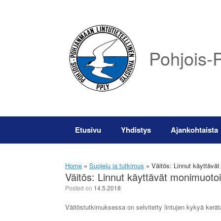
Skip
to
content
Pohjois-P
Etusivu
Yhdistys
Ajankohtaista
Home
»
Suojelu ja tutkimus
»
Väitös: Linnut käyttävät
Väitös: Linnut käyttävät monimuotoi
Posted on
14.5.2018
Väitöstutkimuksessa on selvitetty lintujen kykyä kerät