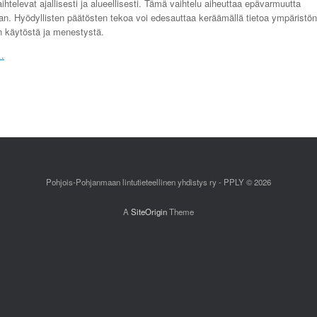
ihtelevat ajallisesti ja alueellisesti. Tämä vaihtelu aiheuttaa epävarmuutta
an. Hyödyllisten päätösten tekoa voi edesauttaa keräämällä tietoa ympäristön
en käytöstä ja menestystä.
 …
Pohjois-Pohjanmaan lintutieteellinen yhdistys ry - PPLY © 2026
A
SiteOrigin
Theme