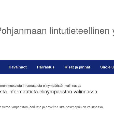
ohjanmaan lintutieteellinen 
Havainnot
Harrastus
Kisat ja pinnat
Suojelu
 monimuotoista informaatiota elinympäristön valinnassa
sta informaatiota elinympäristön valinnassa
ä tietoa ympäristön laadusta ja soveltaa sitä pesimäpaikan valinnassa.