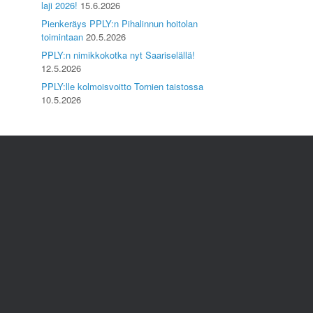
laji 2026!
15.6.2026
Pienkeräys PPLY:n Pihalinnun hoitolan
toimintaan
20.5.2026
PPLY:n nimikkokotka nyt Saariselällä!
12.5.2026
PPLY:lle kolmoisvoitto Tornien taistossa
10.5.2026