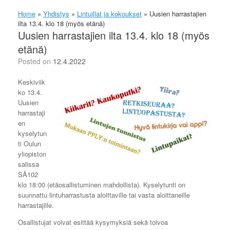
Home
»
Yhdistys
»
Lintuillat ja kokoukset
»
Uusien harrastajien
ilta 13.4. klo 18 (myös etänä)
Uusien harrastajien ilta 13.4. klo 18 (myös
etänä)
Posted on
12.4.2022
Keskiviik
ko 13.4.
Uusien
harrastaji
en
kyselytun
ti Oulun
yliopiston
salissa
SÄ102
klo 18:00 (etäosallistuminen mahdollista). Kyselytunti on
suunnattu lintuharrastusta aloittaville tai vasta aloittaneille
harrastajille.
Osallistujat voivat esittää kysymyksiä sekä toivoa