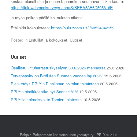
keskustelunaiheita jo ennen tapaamista seuraavan linkin kautta:
https://link.webropolsurveys.com/S/BEBA58E6D595616E
ja myös paikan päällä kokouksen aikana.
Etälinkki kokoukseen:
https://oulu.zoom.us/j/63524342159
Posted in
Lintuillat ja kokoukset
,
Uutiset
.
Uutiset
Osallistu lintuharrastuskyselyyn 30.6.2026 mennessä
25.6.2026
Tervapääsky on BirdLifen Suomen vuoden laji 2026!
15.6.2026
Pienkeräys PPLY:n Pihalinnun hoitolan toimintaan
20.5.2026
PPLY:n nimikkokotka nyt Saariselällä!
12.5.2026
PPLY:lle kolmoisvoitto Tornien taistossa
10.5.2026
Pohjois-Pohjanmaan lintutieteellinen yhdistys ry - PPLY © 2026