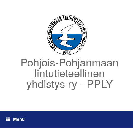
Skip
to
content
Pohjois-Pohjanmaan
lintutieteellinen
yhdistys ry - PPLY
Menu