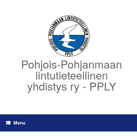
Skip
to
content
Pohjois-Pohjanmaan
lintutieteellinen
yhdistys ry - PPLY
Menu