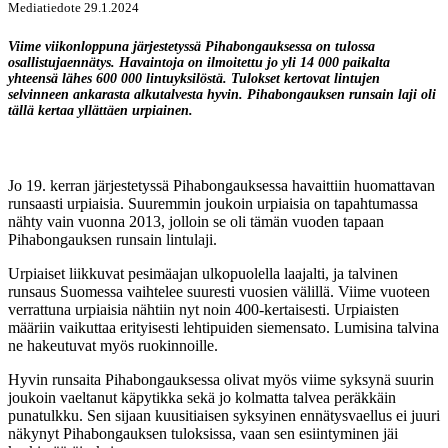
Mediatiedote 29.1.2024
Viime viikonloppuna järjestetyssä Pihabongauksessa on tulossa
osallistujaennätys. Havaintoja on ilmoitettu jo yli 14 000 paikalta
yhteensä lähes 600 000 lintuyksilöstä. Tulokset kertovat lintujen
selvinneen ankarasta alkutalvesta hyvin. Pihabongauksen runsain laji oli
tällä kertaa yllättäen urpiainen.
Jo 19. kerran järjestetyssä Pihabongauksessa havaittiin huomattavan
runsaasti urpiaisia. Suuremmin joukoin urpiaisia on tapahtumassa
nähty vain vuonna 2013, jolloin se oli tämän vuoden tapaan
Pihabongauksen runsain lintulaji.
Urpiaiset liikkuvat pesimäajan ulkopuolella laajalti, ja talvinen
runsaus Suomessa vaihtelee suuresti vuosien välillä. Viime vuoteen
verrattuna urpiaisia nähtiin nyt noin 400-kertaisesti. Urpiaisten
määriin vaikuttaa erityisesti lehtipuiden siemensato. Lumisina talvina
ne hakeutuvat myös ruokinnoille.
Hyvin runsaita Pihabongauksessa olivat myös viime syksynä suurin
joukoin vaeltanut käpytikka sekä jo kolmatta talvea peräkkäin
punatulkku. Sen sijaan kuusitiaisen syksyinen ennätysvaellus ei juuri
näkynyt Pihabongauksen tuloksissa, vaan sen esiintyminen jäi