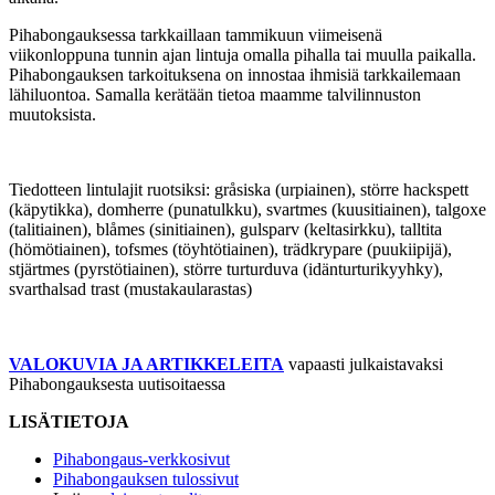
Pihabongauksessa tarkkaillaan tammikuun viimeisenä
viikonloppuna tunnin ajan lintuja omalla pihalla tai muulla paikalla.
Pihabongauksen tarkoituksena on innostaa ihmisiä tarkkailemaan
lähiluontoa. Samalla kerätään tietoa maamme talvilinnuston
muutoksista.
Tiedotteen lintulajit ruotsiksi: gråsiska (urpiainen), större hackspett
(käpytikka), domherre (punatulkku), svartmes (kuusitiainen), talgoxe
(talitiainen), blåmes (sinitiainen), gulsparv (keltasirkku), talltita
(hömötiainen), tofsmes (töyhtötiainen), trädkrypare (puukiipijä),
stjärtmes (pyrstötiainen), större turturduva (idänturturikyyhky),
svarthalsad trast (mustakaularastas)
VALOKUVIA JA ARTIKKELEITA
vapaasti julkaistavaksi
Pihabongauksesta uutisoitaessa
LISÄTIETOJA
Pihabongaus-verkkosivut
Pihabongauksen tulossivut