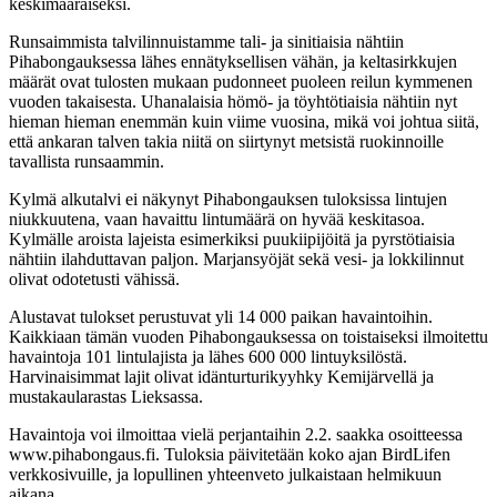
keskimääräiseksi.
Runsaimmista talvilinnuistamme tali- ja sinitiaisia nähtiin
Pihabongauksessa lähes ennätyksellisen vähän, ja keltasirkkujen
määrät ovat tulosten mukaan pudonneet puoleen reilun kymmenen
vuoden takaisesta. Uhanalaisia hömö- ja töyhtötiaisia nähtiin nyt
hieman hieman enemmän kuin viime vuosina, mikä voi johtua siitä,
että ankaran talven takia niitä on siirtynyt metsistä ruokinnoille
tavallista runsaammin.
Kylmä alkutalvi ei näkynyt Pihabongauksen tuloksissa lintujen
niukkuutena, vaan havaittu lintumäärä on hyvää keskitasoa.
Kylmälle aroista lajeista esimerkiksi puukiipijöitä ja pyrstötiaisia
nähtiin ilahduttavan paljon. Marjansyöjät sekä vesi- ja lokkilinnut
olivat odotetusti vähissä.
Alustavat tulokset perustuvat yli 14 000 paikan havaintoihin.
Kaikkiaan tämän vuoden Pihabongauksessa on toistaiseksi ilmoitettu
havaintoja 101 lintulajista ja lähes 600 000 lintuyksilöstä.
Harvinaisimmat lajit olivat idänturturikyyhky Kemijärvellä ja
mustakaularastas Lieksassa.
Havaintoja voi ilmoittaa vielä perjantaihin 2.2. saakka osoitteessa
www.pihabongaus.fi. Tuloksia päivitetään koko ajan BirdLifen
verkkosivuille, ja lopullinen yhteenveto julkaistaan helmikuun
aikana.