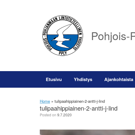
Skip
to
content
Pohjois-P
Etusivu
Yhdistys
Ajankohtaista
Home
»
tulipaahippiainen-2-antti-j-lind
tulipaahippiainen-2-antti-j-lind
Posted on
9.7.2020