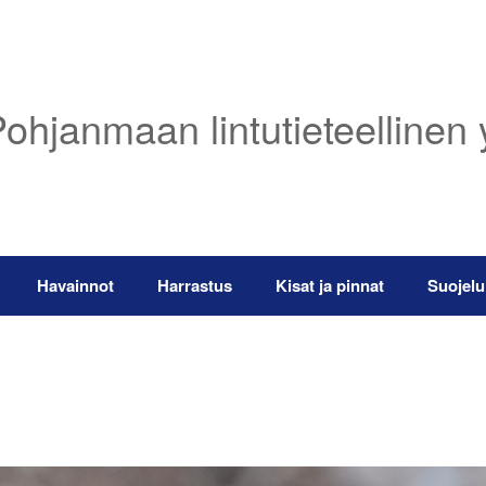
ohjanmaan lintutieteellinen 
Havainnot
Harrastus
Kisat ja pinnat
Suojelu