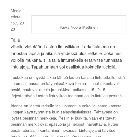
Mediati
edote
15.5.20
Kuva Noora Mettinen
23
Tällä
viikolla vietetään Lasten lintuviikkoa. Tarkoituksena on
innostaa lapsia ja aikuisia yhdessä ulos retkelle. Jokainen
voi olla mukana, sillä tällä linturetkellä ei tarvitse tunnistaa
lintulajeja. Tapahtumaan voi osallistua kolmella kielellä.
Toukokuu on hyvää aikaa lähteä lasten kanssa linturetkelle, sillä
lintumaailmassa on käynnissä kova tohina. Linnut rakentavat
pesiä, hautovat munia ja ruokkivat poikasia. 15.–21.5.
järjestettävän Lasten lintuviikon teemana onkin lintujen pesintä.
Ideana on lähteä retkelle lähiluontoon ja vakoilla lasten kanssa
lintujen käyttäytymistä kuin salapoliisileikissä. Tehtävänä on
löytää pesinnän merkkejä. Pesiin ei kurkita, vaan etsittävät
pesinnän merkit ovat epäsuoria ja helposti havaittavia, kuten
pesämateriaalin kantaminen nokassa. Lintulajeja ei tarvitse
tunnistaa. Pääasia on lintujen elämän seuraaminen.