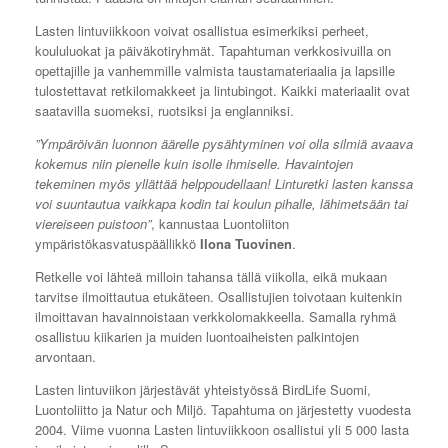
Lasten lintuviikkoon voivat osallistua esimerkiksi perheet,
koululuokat ja päiväkotiryhmät. Tapahtuman verkkosivuilla on
opettajille ja vanhemmille valmista taustamateriaalia ja lapsille
tulostettavat retkilomakkeet ja lintubingot. Kaikki materiaalit ovat
saatavilla suomeksi, ruotsiksi ja englanniksi.
”Ympäröivän luonnon äärelle pysähtyminen voi olla silmiä avaava
kokemus niin pienelle kuin isolle ihmiselle. Havaintojen
tekeminen myös yllättää helppoudellaan! Linturetki lasten kanssa
voi suuntautua vaikkapa kodin tai koulun pihalle, lähimetsään tai
viereiseen puistoon”
, kannustaa Luontoliiton
ympäristökasvatuspäällikkö
Ilona Tuovinen
.
Retkelle voi lähteä milloin tahansa tällä viikolla, eikä mukaan
tarvitse ilmoittautua etukäteen. Osallistujien toivotaan kuitenkin
ilmoittavan havainnoistaan verkkolomakkeella. Samalla ryhmä
osallistuu kiikarien ja muiden luontoaiheisten palkintojen
arvontaan.
Lasten lintuviikon järjestävät yhteistyössä BirdLife Suomi,
Luontoliitto ja Natur och Miljö. Tapahtuma on järjestetty vuodesta
2004. Viime vuonna Lasten lintuviikkoon osallistui yli 5 000 lasta