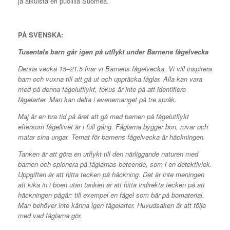
ja aikuista eri puolilla Suomea.
PÅ SVENSKA:
Tusentals barn går igen på utflykt under Barnens fågelvecka
Denna vecka 15–21.5 firar vi Barnens fågelvecka. Vi vill inspirera
barn och vuxna till att gå ut och upptäcka fåglar. Alla kan vara
med på denna fågelutflykt, fokus är inte på att identifiera
fågelarter. Man kan delta i evenemanget på tre språk.
Maj är en bra tid på året att gå med barnen på fågelutflykt
eftersom fågellivet är i full gång. Fåglarna bygger bon, ruvar och
matar sina ungar. Temat för barnens fågelvecka är häckningen.
Tanken är att göra en utflykt till den närliggande naturen med
barnen och spionera på fåglarnas beteende, som i en detektivlek.
Uppgiften är att hitta tecken på häckning. Det är inte meningen
att kika in i boen utan tanken är att hitta indirekta tecken på att
häckningen pågår: till exempel en fågel som bär på bomaterial.
Man behöver inte känna igen fågelarter. Huvudsaken är att följa
med vad fåglarna gör.