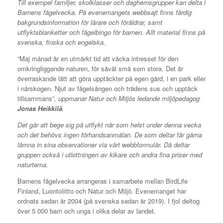
Till exempel familjer, skolklasser och daghemsgrupper kan delta i
Barnens fågelvecka. På evenemangets webbsajt finns färdig
bakgrundsinformation för lärare och föräldrar, samt
utflyktsblanketter och fågelbingo för barnen. Allt material finns på
svenska, finska och engelska.
”Maj månad är en utmärkt tid att väcka intresset för den
omkringliggande naturen, för såväl små som stora. Det är
överraskande lätt att göra upptäckter på egen gård, i en park eller
i närskogen. Njut av fågelsången och trädens sus och upptäck
tillsammans”
, uppmanar Natur och Miljös ledande miljöpedagog
Jonas Heikkilä
.
Det går att bege sig på utflykt när som helst under denna vecka
och det behövs ingen förhandsanmälan. De som deltar får gärna
lämna in sina observationer via vårt webbformulär. Då deltar
gruppen också i utlottningen av kikare och andra fina priser med
naturtema.
Barnens fågelvecka arrangeras i samarbete mellan BirdLife
Finland, Luontoliitto och Natur och Miljö. Evenemanget har
ordnats sedan år 2004 (på svenska sedan år 2019). I fjol deltog
över 5 000 barn och unga i olika delar av landet.