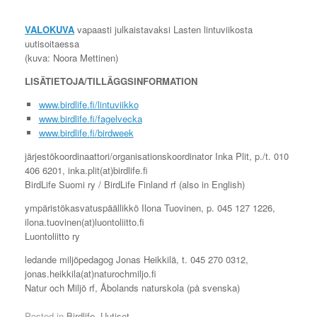
VALOKUVA
vapaasti julkaistavaksi Lasten lintuviikosta
uutisoitaessa
(kuva: Noora Mettinen)
LISÄTIETOJA/TILLÄGGSINFORMATION
www.birdlife.fi/lintuviikko
www.birdlife.fi/fagelvecka
www.birdlife.fi/birdweek
järjestökoordinaattori/organisationskoordinator Inka Plit, p./t. 010
406 6201, inka.plit(at)birdlife.fi
BirdLife Suomi ry / BirdLife Finland rf (also in English)
ympäristökasvatuspäällikkö Ilona Tuovinen, p. 045 127 1226,
ilona.tuovinen(at)luontoliitto.fi
Luontoliitto ry
ledande miljöpedagog Jonas Heikkilä, t. 045 270 0312,
jonas.heikkila(at)naturochmiljo.fi
Natur och Miljö rf, Åbolands naturskola (på svenska)
Posted in
Birdlife
,
Uutiset
.