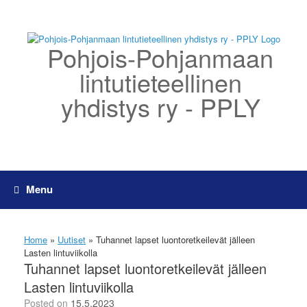
Skip
to
content
Pohjois-Pohjanmaan
lintutieteellinen
yhdistys ry - PPLY
Menu
Home
»
Uutiset
»
Tuhannet lapset luontoretkeilevät jälleen
Lasten lintuviikolla
Tuhannet lapset luontoretkeilevät jälleen
Lasten lintuviikolla
Posted on
15.5.2023