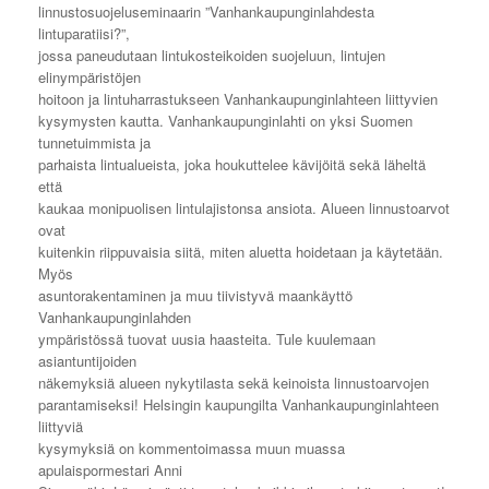
linnustosuojeluseminaarin ”Vanhankaupunginlahdesta
lintuparatiisi?”,
jossa paneudutaan lintukosteikoiden suojeluun, lintujen
elinympäristöjen
hoitoon ja lintuharrastukseen Vanhankaupunginlahteen liittyvien
kysymysten kautta. Vanhankaupunginlahti on yksi Suomen
tunnetuimmista ja
parhaista lintualueista, joka houkuttelee kävijöitä sekä läheltä
että
kaukaa monipuolisen lintulajistonsa ansiota. Alueen linnustoarvot
ovat
kuitenkin riippuvaisia siitä, miten aluetta hoidetaan ja käytetään.
Myös
asuntorakentaminen ja muu tiivistyvä maankäyttö
Vanhankaupunginlahden
ympäristössä tuovat uusia haasteita. Tule kuulemaan
asiantuntijoiden
näkemyksiä alueen nykytilasta sekä keinoista linnustoarvojen
parantamiseksi! Helsingin kaupungilta Vanhankaupunginlahteen
liittyviä
kysymyksiä on kommentoimassa muun muassa
apulaispormestari Anni