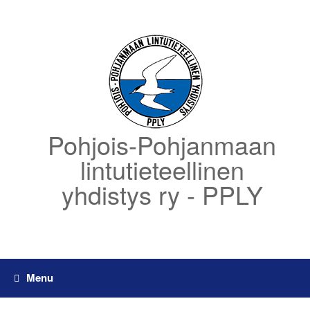
Skip
to
content
Pohjois-Pohjanmaan
lintutieteellinen
yhdistys ry - PPLY
Menu