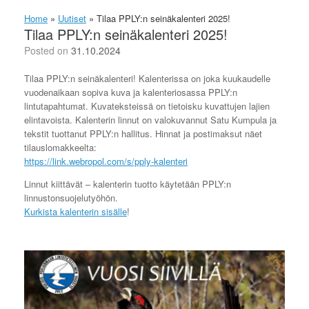
Home
»
Uutiset
»
Tilaa PPLY:n seinäkalenteri 2025!
Tilaa PPLY:n seinäkalenteri 2025!
Posted on
31.10.2024
Tilaa PPLY:n seinäkalenteri! Kalenterissa on joka kuukaudelle
vuodenaikaan sopiva kuva ja kalenteriosassa PPLY:n
lintutapahtumat. Kuvateksteissä on tietoisku kuvattujen lajien
elintavoista. Kalenterin linnut on valokuvannut Satu Kumpula ja
tekstit tuottanut PPLY:n hallitus. Hinnat ja postimaksut näet
tilauslomakkeelta:
https://link.webropol.com/s/pply-kalenteri
Linnut kiittävät – kalenterin tuotto käytetään PPLY:n
linnustonsuojelutyöhön.
Kurkista kalenterin sisälle
!