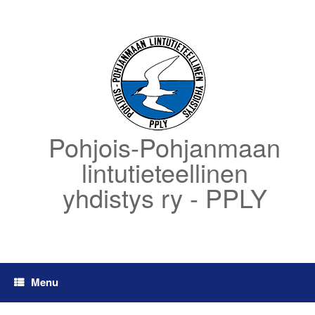
Skip
to
content
Pohjois-Pohjanmaan
lintutieteellinen
yhdistys ry - PPLY
Menu