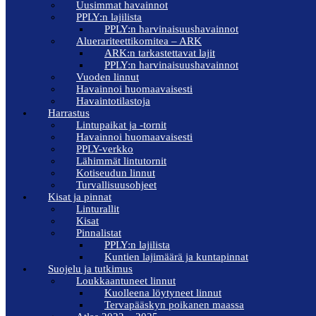
Uusimmat havainnot
PPLY:n lajilista
PPLY:n harvinaisuushavainnot
Aluerariteettikomitea – ARK
ARK:n tarkastettavat lajit
PPLY:n harvinaisuushavainnot
Vuoden linnut
Havainnoi huomaavaisesti
Havaintotilastoja
Harrastus
Lintupaikat ja -tornit
Havainnoi huomaavaisesti
PPLY-verkko
Lähimmät lintutornit
Kotiseudun linnut
Turvallisuusohjeet
Kisat ja pinnat
Linturallit
Kisat
Pinnalistat
PPLY:n lajilista
Kuntien lajimäärä ja kuntapinnat
Suojelu ja tutkimus
Loukkaantuneet linnut
Kuolleena löytyneet linnut
Tervapääskyn poikanen maassa