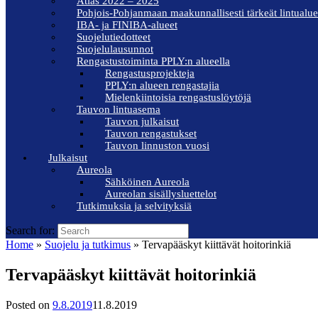
Atlas 2022 – 2025
Pohjois-Pohjanmaan maakunnallisesti tärkeät lintualue
IBA- ja FINIBA-alueet
Suojelutiedotteet
Suojelulausunnot
Rengastustoiminta PPLY:n alueella
Rengastusprojekteja
PPLY:n alueen rengastajia
Mielenkiintoisia rengastuslöytöjä
Tauvon lintuasema
Tauvon julkaisut
Tauvon rengastukset
Tauvon linnuston vuosi
Julkaisut
Aureola
Sähköinen Aureola
Aureolan sisällysluettelot
Tutkimuksia ja selvityksiä
Search for:
Home
»
Suojelu ja tutkimus
»
Tervapääskyt kiittävät hoitorinkiä
Tervapääskyt kiittävät hoitorinkiä
Posted on
9.8.2019
11.8.2019