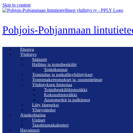
Skip to content
Pohjois-Pohjanmaan lintutiete
Etusivu
Yhdistys
Säännöt
Hallitus ja toimihenkilöt
Toimikunnat
Toimialue ja paikallisyhdistykset
Toimintakertomukset ja -suunnitelmat
Yhdistyksen historiaa
Toimihenkilöhistoriikki
Kokoushistoriikki
Ansiomerkit ja palkinnot
Liity jäseneksi
Yhteystiedot
Ajankohtaista
Uutiset
Tapahtumakalenteri
Havainnot