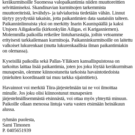
keräkurmitsoille Suomessa valopaikantimia niiden muuttoreittien
selvittämiseksi. Skandinavian kurmitsojen tarkemmista
muuttoreiteistä, levähdys- ja talvialueista tiedetään vähän. Linnut
täytyy pyydystää takaisin, jotta paikantimien data saataisiin talteen.
Paikanninlinnuista yksi on merkitty Inarin Kaunispäällä ja kaksi
Utsjoen Ailigaksella (kirkonkylän Ailigas, ei Karigasniemen).
Molemmilla paikoilla retkeilee lintuharrastajia, joihin vetoamme
erityisesti tarkkailemaan kurmitsoja. Paikanninkurmitsoille on laitettu
valkoiset lukurenkaat (mutta lukurenkaallisia ilman paikantimiakin
on olemassa).
Kyseisillä paikoilla sekä Pallas-Ylläksen kansallispuistossa on
tarkoitus laittaa lisää paikantimia, joten jos joku löytää keräkurmitsan
munapesän, olemme kiinnostuneita tarkoista havaintotiedoista
(mieluiten koordinaatit tai muu tarkka sijaintitieto).
Havainnot voi merkitä Tiira-järjestelmään tai ne voi ilmoittaa
minulle. Jos joku olisi kiinnostunut munapesien
järjestelmällisemmästä etsinnästä, voi ottaa myös yhteyttä minuun.
Paikoille ollaan menossa lintuja varta vasten etsimään heinäkuun
alussa.
ryhmän puolesta,
Sami Timonen
P. 0405651939