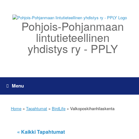
Skip
to
content
Pohjois-Pohjanmaan
lintutieteellinen
yhdistys ry - PPLY
Menu
Home
»
Tapahtumat
»
BirdLife
»
Valkoposkihanhilaskenta
« Kaikki Tapahtumat