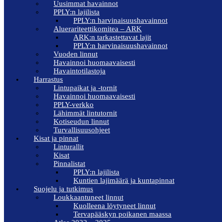
Uusimmat havainnot
PPLY:n lajilista
PPLY:n harvinaisuushavainnot
Aluerariteettikomitea – ARK
ARK:n tarkastettavat lajit
PPLY:n harvinaisuushavainnot
Vuoden linnut
Havainnoi huomaavaisesti
Havaintotilastoja
Harrastus
Lintupaikat ja -tornit
Havainnoi huomaavaisesti
PPLY-verkko
Lähimmät lintutornit
Kotiseudun linnut
Turvallisuusohjeet
Kisat ja pinnat
Linturallit
Kisat
Pinnalistat
PPLY:n lajilista
Kuntien lajimäärä ja kuntapinnat
Suojelu ja tutkimus
Loukkaantuneet linnut
Kuolleena löytyneet linnut
Tervapääskyn poikanen maassa