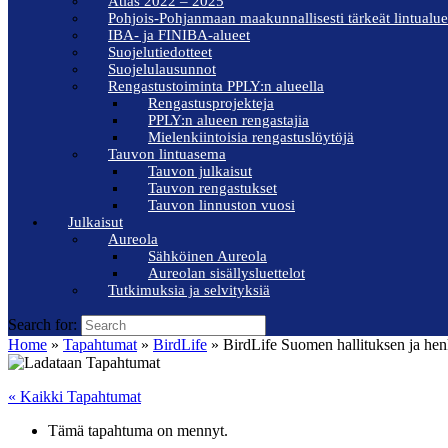
Atlas 2022 – 2025
Pohjois-Pohjanmaan maakunnallisesti tärkeät lintualue
IBA- ja FINIBA-alueet
Suojelutiedotteet
Suojelulausunnot
Rengastustoiminta PPLY:n alueella
Rengastusprojekteja
PPLY:n alueen rengastajia
Mielenkiintoisia rengastuslöytöjä
Tauvon lintuasema
Tauvon julkaisut
Tauvon rengastukset
Tauvon linnuston vuosi
Julkaisut
Aureola
Sähköinen Aureola
Aureolan sisällysluettelot
Tutkimuksia ja selvityksiä
Search for:
Home
»
Tapahtumat
»
BirdLife
»
BirdLife Suomen hallituksen ja he
« Kaikki Tapahtumat
Tämä tapahtuma on mennyt.