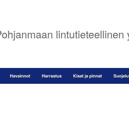
ohjanmaan lintutieteellinen 
Havainnot
Harrastus
Kisat ja pinnat
Suojelu