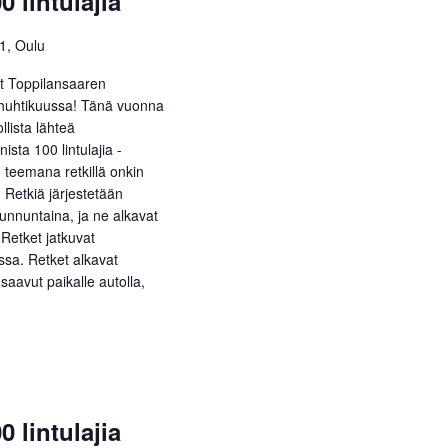
0 lintulajia
51, Oulu
et Toppilansaaren
n huhtikuussa! Tänä vuonna
lista lähteä
sta 100 lintulajia -
teemana retkillä onkin
. Retkiä järjestetään
unnuntaina, ja ne alkavat
. Retket jatkuvat
sa. Retket alkavat
saavut paikalle autolla,
0 lintulajia