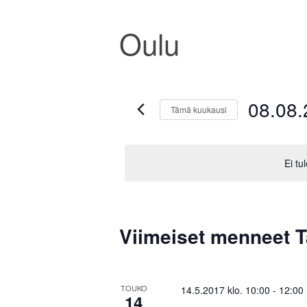
Oulu
08.08.
Tämä kuukausi
V
a
l
Ei tu
i
t
s
K
e
p
Viimeiset menneet 
a
ä
i
l
v
e
ä
TOUKO
14.5.2017 klo. 10:00
-
12:00
.
14
n