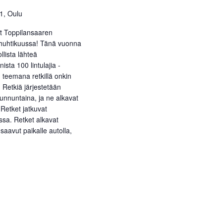
51, Oulu
et Toppilansaaren
n huhtikuussa! Tänä vuonna
lista lähteä
sta 100 lintulajia -
teemana retkillä onkin
. Retkiä järjestetään
unnuntaina, ja ne alkavat
. Retket jatkuvat
sa. Retket alkavat
saavut paikalle autolla,