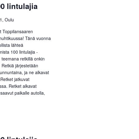
e
0 lintulajia
i
w
g
51, Oulu
s
o
N
et Toppilansaaren
i
a
n huhtikuussa! Tänä vuonna
lista lähteä
n
v
sta 100 lintulajia -
i
t
teemana retkillä onkin
g
. Retkiä järjestetään
i
unnuntaina, ja ne alkavat
a
. Retket jatkuvat
t
sa. Retket alkavat
i
saavut paikalle autolla,
o
n