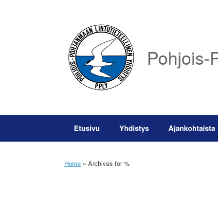
Skip
to
content
Pohjois-P
Etusivu
Yhdistys
Ajankohtaista
Home
»
Archives for %