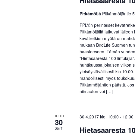
Hietasaaresta 10
t
Pitkämöljä
Pitkänmöljäntie 
PPLY:n perinteiset kevätretk
Pitkämöljällä jatkuvat jällee
kevätretkien myötä on mahdol
mukaan BirdLife Suomen tunni
haasteeseen. Tämän vuoden 
”Hietasaaresta 100 lintulajia”
huhtikuussa jokaisen viikon s
yleisöystävällisesti klo 10.00
mahdollisesti myös toukokuus
Pitkänmöljäntien päästä. Jos 
niin auton voi […]
HUHTI
30.4.2017 klo. 10:00
-
12:00
30
Hietasaaresta 10
2017