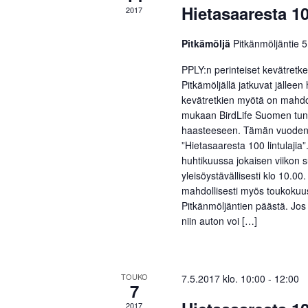
Hietasaaresta 10
2017
t
e
Pitkämöljä
Pitkänmöljäntie 
r
PPLY:n perinteiset kevätretk
i
Pitkämöljällä jatkuvat jällee
kevätretkien myötä on mahdol
/
mukaan BirdLife Suomen tunni
T
haasteeseen. Tämän vuoden 
a
”Hietasaaresta 100 lintulajia”
huhtikuussa jokaisen viikon s
p
yleisöystävällisesti klo 10.00
a
mahdollisesti myös toukokuus
Pitkänmöljäntien päästä. Jos 
h
niin auton voi […]
t
u
m
TOUKO
7.5.2017 klo. 10:00
-
12:00
7
a
2017