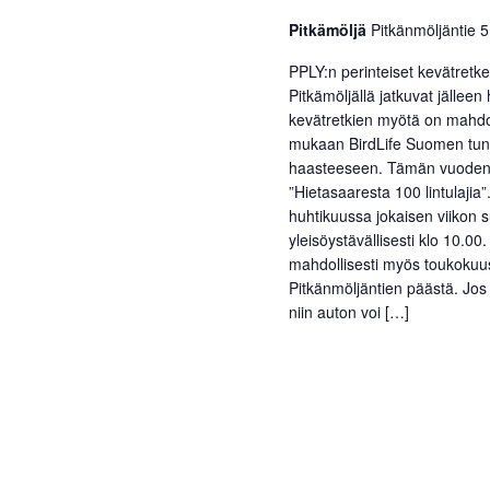
Pitkämöljä
Pitkänmöljäntie 
PPLY:n perinteiset kevätretk
Pitkämöljällä jatkuvat jällee
kevätretkien myötä on mahdol
mukaan BirdLife Suomen tunni
haasteeseen. Tämän vuoden 
”Hietasaaresta 100 lintulajia”
huhtikuussa jokaisen viikon s
yleisöystävällisesti klo 10.00
mahdollisesti myös toukokuus
Pitkänmöljäntien päästä. Jos 
niin auton voi […]