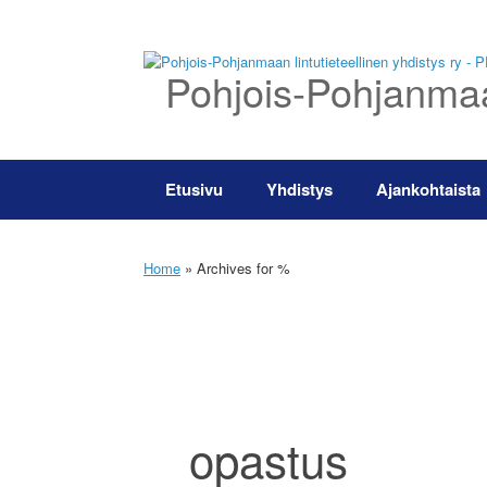
Skip
to
content
Pohjois-Pohjanmaan
Etusivu
Yhdistys
Ajankohtaista
Home
»
Archives for %
opastus