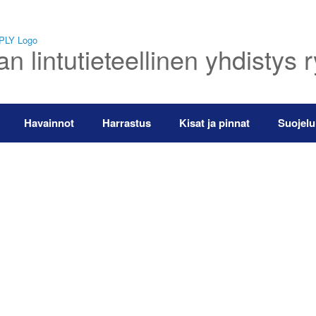
 lintutieteellinen yhdistys 
Havainnot
Harrastus
Kisat ja pinnat
Suojelu