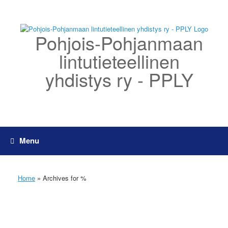
Skip
to
content
Pohjois-Pohjanmaan
lintutieteellinen
yhdistys ry - PPLY
Menu
Home
»
Archives for %