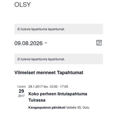
OLSY
Ei tulevia tapahtumia tapahtumat.
09.08.2026
N
T
K
a
V
ä
u
K
a
u
p
k
Ei tulevia tapahtumia tapahtumat.
l
k
a
a
a
i
y
u
t
l
h
Viimeiset menneet Tapahtumat
s
m
s
t
e
i
e
ä
u
p
29.1.2017 klo. 12:00
-
17:00
TAMMI
n
29
ä
t
m
Koko perheen lintutapahtuma
t
2017
i
Tuirassa
n
a
v
e
ä
V
Kangaspuiston päiväkoti
Valtatie 35, Oulu
a
.
r
i