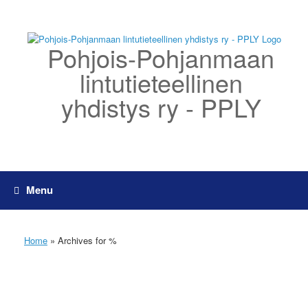
Skip
to
content
Pohjois-Pohjanmaan
lintutieteellinen
yhdistys ry - PPLY
Menu
Home
»
Archives for %