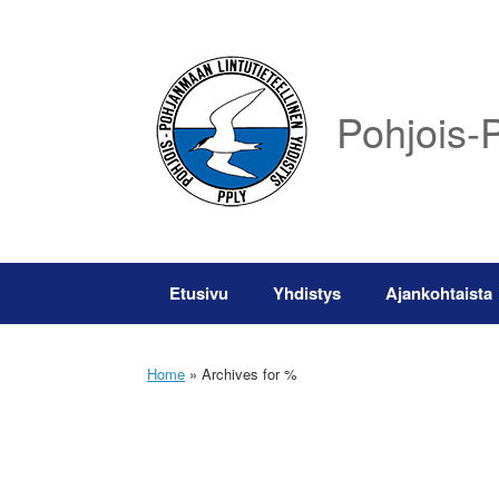
Skip
to
content
Pohjois-P
Etusivu
Yhdistys
Ajankohtaista
Home
»
Archives for %