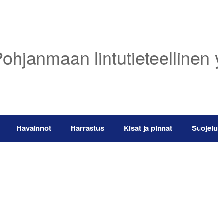
ohjanmaan lintutieteellinen 
Havainnot
Harrastus
Kisat ja pinnat
Suojelu