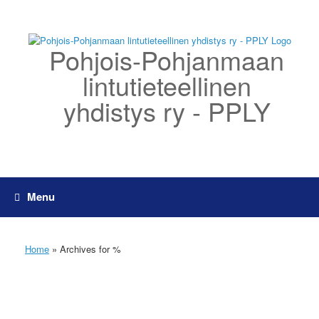
Skip
to
content
Pohjois-Pohjanmaan
lintutieteellinen
yhdistys ry - PPLY
Menu
Home
»
Archives for %