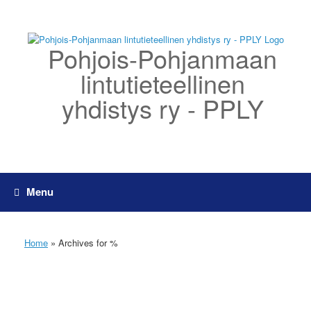
Skip
to
content
Pohjois-Pohjanmaan
lintutieteellinen
yhdistys ry - PPLY
Menu
Home
»
Archives for %