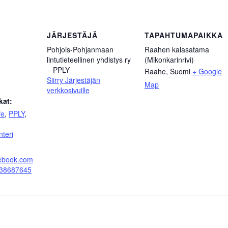
JÄRJESTÄJÄ
TAPAHTUMAPAIKKA
Pohjois-Pohjanmaan
Raahen kalasatama
lintutieteellinen yhdistys ry
(Mikonkarinrivi)
– PPLY
Raahe
,
Suomi
+ Google
Siirry Järjestäjän
Map
verkkosivuille
kat:
fe
,
PPLY
,
teri
cebook.com
938687645