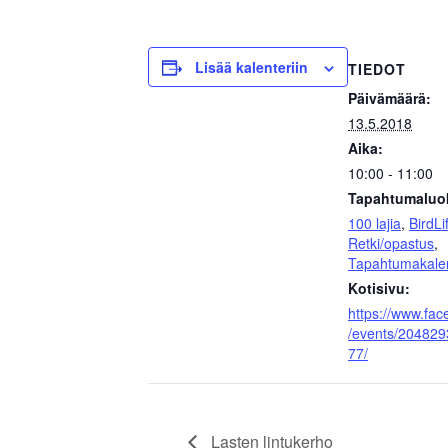
Lisää kalenteriin
TIEDOT
Päivämäärä:
13.5.2018
Aika:
10:00 - 11:00
Tapahtumaluo
100 lajia
,
BirdLi
Retki/opastus
,
Tapahtumakalen
Kotisivu:
https://www.fa
/events/20482
77/
Lasten lintukerho