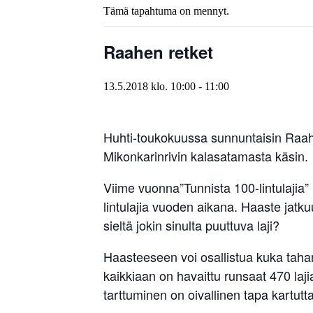
Tämä tapahtuma on mennyt.
Raahen retket
13.5.2018 klo. 10:00
-
11:00
Huhti-toukokuussa sunnuntaisin Raahe
Mikonkarinrivin kalasatamasta käsin.
Viime vuonna”Tunnista 100-lintulajia” 
lintulajia vuoden aikana. Haaste jatku
sieltä jokin sinulta puuttuva laji?
Haasteeseen voi osallistua kuka tahan
kaikkiaan on havaittu runsaat 470 laj
tarttuminen on oivallinen tapa kartuttaa