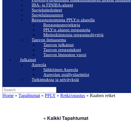
Pohjois-Pohjanmaan maakunnallisesti tärkeät lintualue
IBA- ja FINIBA-alueet
Suojelutiedotteet
Suojelulausunnot
Rengastustoiminta PPLY:n alueella
Rengastusprojekteja
PPLY:n alueen rengastajia
Mielenkiintoisia rengastuslöytöjä
Tauvon lintuasema
Tauvon julkaisut
Tauvon rengastukset
Tauvon linnuston vuosi
Julkaisut
Aureola
Sähköinen Aureola
Aureolan sisällysluettelot
Tutkimuksia ja selvityksiä
Search
for:
Home
»
Tapahtumat
»
PPLY
»
Retki/opastus
»
Raahen retket
« Kaikki Tapahtumat