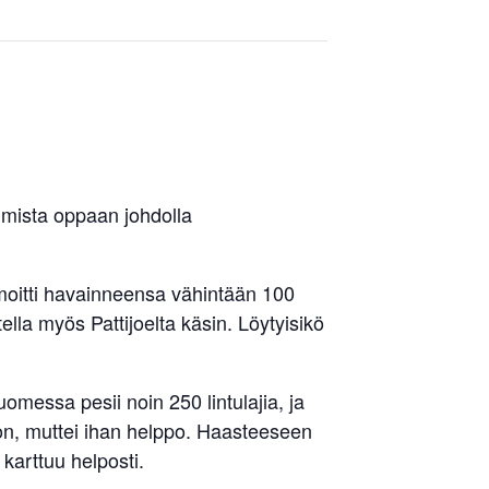
umista oppaan johdolla
ilmoitti havainneensa vähintään 100
ella myös Pattijoelta käsin. Löytyisikö
omessa pesii noin 250 lintulajia, ja
ton, muttei ihan helppo. Haasteeseen
 karttuu helposti.