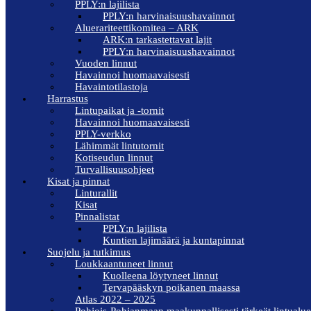
PPLY:n lajilista
PPLY:n harvinaisuushavainnot
Aluerariteettikomitea – ARK
ARK:n tarkastettavat lajit
PPLY:n harvinaisuushavainnot
Vuoden linnut
Havainnoi huomaavaisesti
Havaintotilastoja
Harrastus
Lintupaikat ja -tornit
Havainnoi huomaavaisesti
PPLY-verkko
Lähimmät lintutornit
Kotiseudun linnut
Turvallisuusohjeet
Kisat ja pinnat
Linturallit
Kisat
Pinnalistat
PPLY:n lajilista
Kuntien lajimäärä ja kuntapinnat
Suojelu ja tutkimus
Loukkaantuneet linnut
Kuolleena löytyneet linnut
Tervapääskyn poikanen maassa
Atlas 2022 – 2025