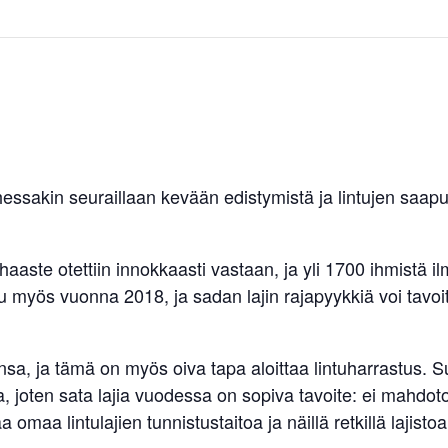
ssakin seuraillaan kevään edistymistä ja lintujen saap
haaste otettiin innokkaasti vastaan, ja yli 1700 ihmistä 
u myös vuonna 2018, ja sadan lajin rajapyykkiä voi tavoit
sa, ja tämä on myös oiva tapa aloittaa lintuharrastus. Su
ia, joten sata lajia vuodessa on sopiva tavoite: ei mahdo
 omaa lintulajien tunnistustaitoa ja näillä retkillä lajistoa