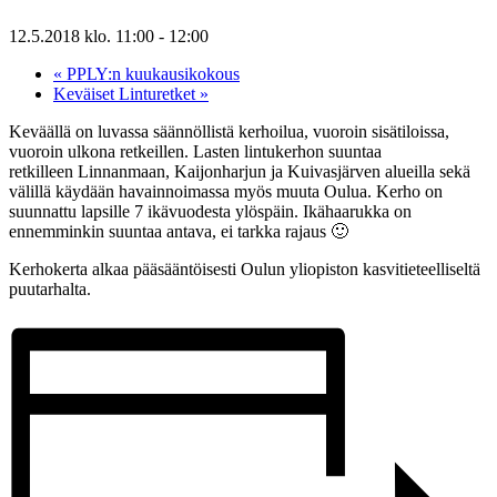
12.5.2018 klo. 11:00
-
12:00
«
PPLY:n kuukausikokous
Keväiset Linturetket
»
Keväällä on luvassa säännöllistä kerhoilua, vuoroin sisätiloissa,
vuoroin ulkona retkeillen. Lasten lintukerhon suuntaa
retkilleen Linnanmaan, Kaijonharjun ja Kuivasjärven alueilla sekä
välillä käydään havainnoimassa myös muuta Oulua. Kerho on
suunnattu lapsille 7 ikävuodesta ylöspäin. Ikähaarukka on
ennemminkin suuntaa antava, ei tarkka rajaus 🙂
Kerhokerta alkaa pääsääntöisesti Oulun yliopiston kasvitieteelliseltä
puutarhalta.