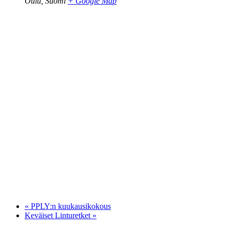
Oulu
,
Suomi
+ Google Map
«
PPLY:n kuukausikokous
Keväiset Linturetket
»