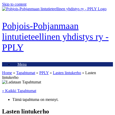
Skip to content
Pohjois-Pohjanmaan
lintutieteellinen yhdistys ry -
PPLY
Menu
Home
»
Tapahtumat
»
PPLY
»
Lasten lintukerho
»
Lasten
lintukerho
« Kaikki Tapahtumat
Tämä tapahtuma on mennyt.
Lasten lintukerho