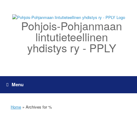
Skip
to
content
Pohjois-Pohjanmaan
lintutieteellinen
yhdistys ry - PPLY
Menu
Home
»
Archives for %