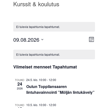
Kurssit & koulutus
Ei tulevia tapahtumia tapahtumat.
09.08.2026
N
T
K
a
V
ä
u
K
a
u
p
k
Ei tulevia tapahtumia tapahtumat.
l
k
a
a
a
i
y
u
t
l
h
Viimeiset menneet Tapahtumat
s
m
s
t
e
i
e
ä
u
p
24.5. klo. 10:00
-
12:00
TOUKO
n
24
ä
t
m
Oulun Toppilansaaren
t
2026
i
lintuhavainnointi ”Möljän lintukävely”
n
a
v
e
ä
V
a
.
r
10.5. klo. 10:00
-
12:00
TOUKO
i