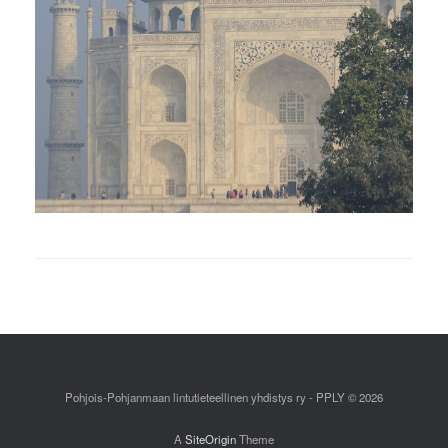
Pohjois-Pohjanmaan lintutieteellinen yhdistys ry - PPLY © 2026
A
SiteOrigin
Theme