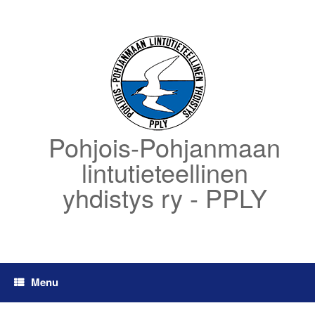
Skip
to
content
Pohjois-Pohjanmaan
lintutieteellinen
yhdistys ry - PPLY
Menu