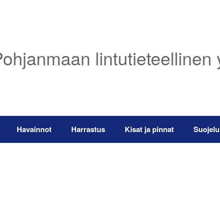
ohjanmaan lintutieteellinen 
Havainnot
Harrastus
Kisat ja pinnat
Suojelu