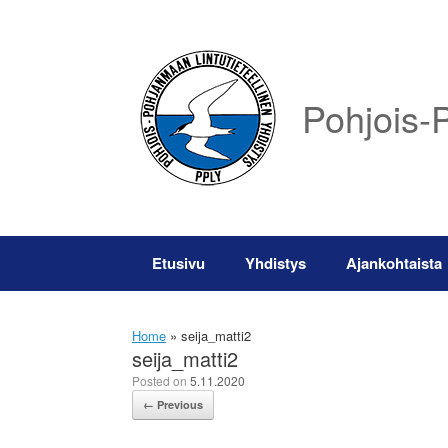
Skip
to
content
Pohjois-P
Etusivu
Yhdistys
Ajankohtaista
Home
»
seija_matti2
seija_matti2
Posted on
5.11.2020
← Previous