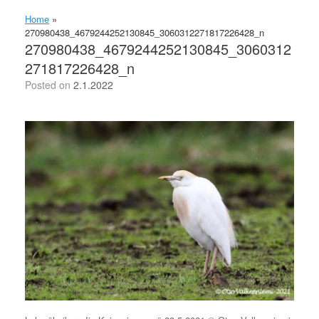
Home
»
270980438_4679244252130845_3060312271817226428_n
270980438_4679244252130845_3060312
271817226428_n
Posted on
2.1.2022