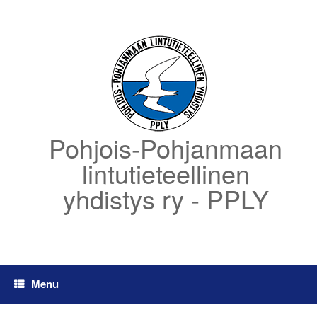
Skip
to
content
Pohjois-Pohjanmaan
lintutieteellinen
yhdistys ry - PPLY
Menu