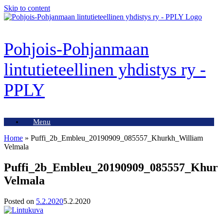
Skip to content
Pohjois-Pohjanmaan
lintutieteellinen yhdistys ry -
PPLY
Menu
Home
»
Puffi_2b_Embleu_20190909_085557_Khurkh_William
Velmala
Puffi_2b_Embleu_20190909_085557_Khur
Velmala
Posted on
5.2.2020
5.2.2020