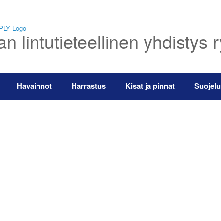
 lintutieteellinen yhdistys 
Havainnot
Harrastus
Kisat ja pinnat
Suojelu