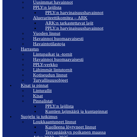
Uusimmat havainnot
PPLY:n lajilista
PPLY:n harvinaisuushavainnot
Aluerariteettikomitea – ARK
ARK:n tarkastettavat lajit
PPLY:n harvinaisuushavainnot
Vuoden linnut
Havainnoi huomaavaisesti
Havaintotilastoja
Harrastus
Lintupaikat ja -tornit
Havainnoi huomaavaisesti
PPLY-verkko
Lähimmät lintutornit
Kotiseudun linnut
Turvallisuusohjeet
Kisat ja pinnat
Linturallit
Kisat
Pinnalistat
PPLY:n lajilista
Kuntien lajimäärä ja kuntapinnat
Suojelu ja tutkimus
Loukkaantuneet linnut
Kuolleena löytyneet linnut
Tervapääskyn poikanen maassa