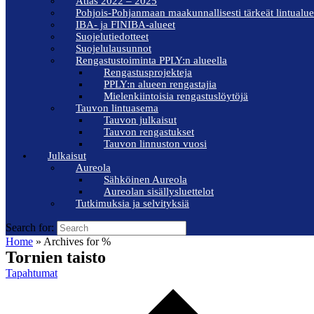
Atlas 2022 – 2025
Pohjois-Pohjanmaan maakunnallisesti tärkeät lintualue
IBA- ja FINIBA-alueet
Suojelutiedotteet
Suojelulausunnot
Rengastustoiminta PPLY:n alueella
Rengastusprojekteja
PPLY:n alueen rengastajia
Mielenkiintoisia rengastuslöytöjä
Tauvon lintuasema
Tauvon julkaisut
Tauvon rengastukset
Tauvon linnuston vuosi
Julkaisut
Aureola
Sähköinen Aureola
Aureolan sisällysluettelot
Tutkimuksia ja selvityksiä
Search for:
Home
»
Archives for %
Tornien taisto
Tapahtumat