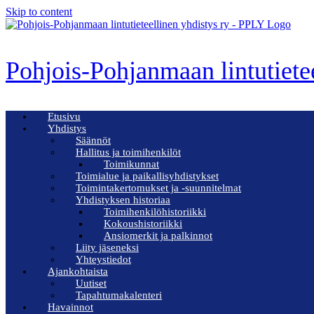
Skip to content
Pohjois-Pohjanmaan lintutiete
Etusivu
Yhdistys
Säännöt
Hallitus ja toimihenkilöt
Toimikunnat
Toimialue ja paikallisyhdistykset
Toimintakertomukset ja -suunnitelmat
Yhdistyksen historiaa
Toimihenkilöhistoriikki
Kokoushistoriikki
Ansiomerkit ja palkinnot
Liity jäseneksi
Yhteystiedot
Ajankohtaista
Uutiset
Tapahtumakalenteri
Havainnot