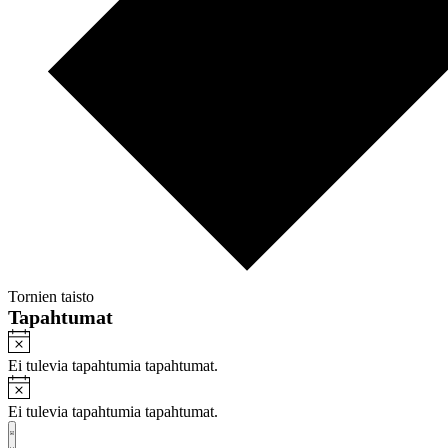
Tornien taisto
Tapahtumat
Notice
Ei tulevia tapahtumia tapahtumat.
Notice
Ei tulevia tapahtumia tapahtumat.
Näkymät
Tapahtuma
Lista