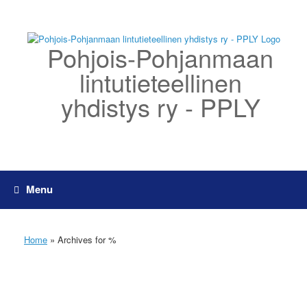
Skip
to
content
Pohjois-Pohjanmaan
lintutieteellinen
yhdistys ry - PPLY
Menu
Home
»
Archives for %