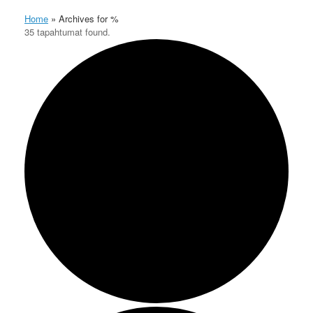
Home
»
Archives for %
35 tapahtumat found.