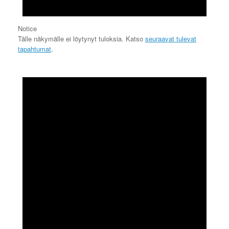
Notice
Tälle näkymälle ei löytynyt tuloksia. Katso
seuraavat tulevat
tapahtumat
.