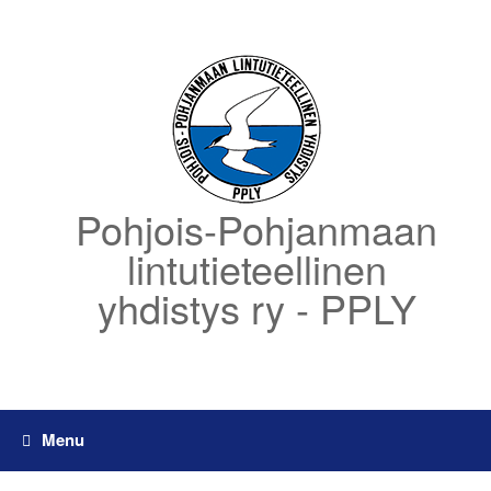
Skip
to
content
Pohjois-Pohjanmaan
lintutieteellinen
yhdistys ry - PPLY
Menu