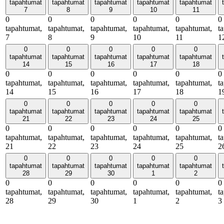
tapahtumat
tapahtumat
tapahtumat
tapahtumat
tapahtumat
7
8
9
10
11
0
0
0
0
0
0
tapahtumat,
tapahtumat,
tapahtumat,
tapahtumat,
tapahtumat,
t
7
8
9
10
11
1
0
0
0
0
0
tapahtumat
tapahtumat
tapahtumat
tapahtumat
tapahtumat
14
15
16
17
18
0
0
0
0
0
0
tapahtumat,
tapahtumat,
tapahtumat,
tapahtumat,
tapahtumat,
t
14
15
16
17
18
1
0
0
0
0
0
tapahtumat
tapahtumat
tapahtumat
tapahtumat
tapahtumat
21
22
23
24
25
0
0
0
0
0
0
tapahtumat,
tapahtumat,
tapahtumat,
tapahtumat,
tapahtumat,
t
21
22
23
24
25
2
0
0
0
0
0
tapahtumat
tapahtumat
tapahtumat
tapahtumat
tapahtumat
28
29
30
1
2
0
0
0
0
0
0
tapahtumat,
tapahtumat,
tapahtumat,
tapahtumat,
tapahtumat,
t
28
29
30
1
2
3