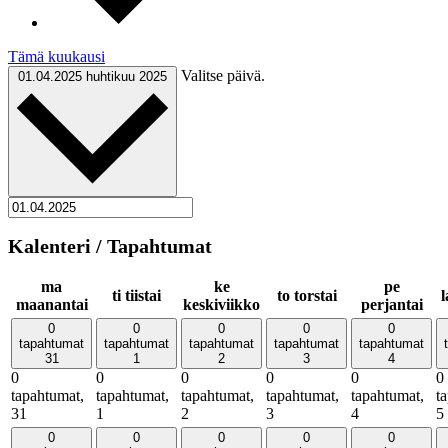
Tämä kuukausi
Valitse päivä.
01.04.2025
huhtikuu 2025
Kalenteri / Tapahtumat
ma
ke
pe
ti
tiistai
to
torstai
maanantai
keskiviikko
perjantai
0
0
0
0
0
tapahtumat
tapahtumat
tapahtumat
tapahtumat
tapahtumat
31
1
2
3
4
0
0
0
0
0
0
tapahtumat,
tapahtumat,
tapahtumat,
tapahtumat,
tapahtumat,
t
31
1
2
3
4
5
0
0
0
0
0