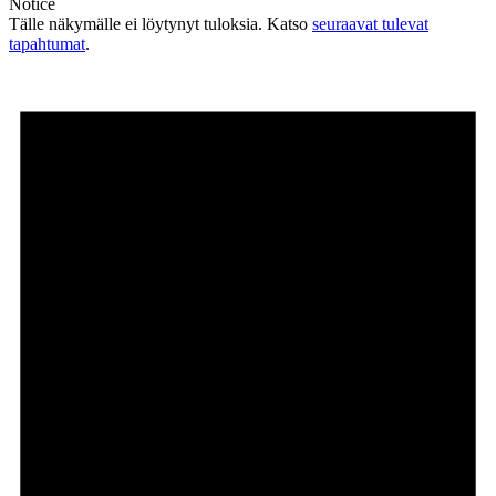
Notice
Tälle näkymälle ei löytynyt tuloksia. Katso
seuraavat tulevat
tapahtumat
.