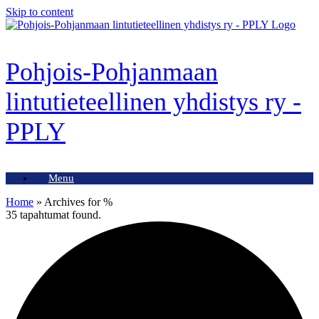
Skip to content
Pohjois-Pohjanmaan
lintutieteellinen yhdistys ry -
PPLY
Menu
Home
»
Archives for %
35 tapahtumat found.