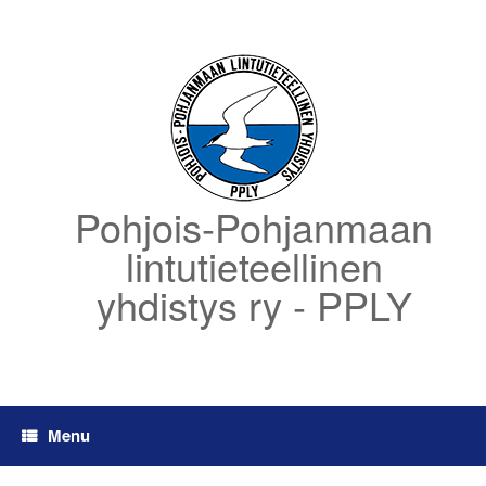
Skip
to
content
Pohjois-Pohjanmaan
lintutieteellinen
yhdistys ry - PPLY
Menu