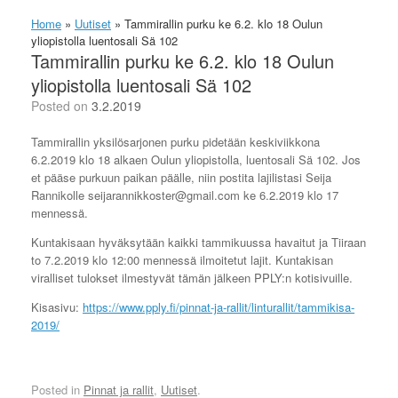
Home
»
Uutiset
»
Tammirallin purku ke 6.2. klo 18 Oulun
yliopistolla luentosali Sä 102
Tammirallin purku ke 6.2. klo 18 Oulun
yliopistolla luentosali Sä 102
Posted on
3.2.2019
Tammirallin yksilösarjonen purku pidetään keskiviikkona
6.2.2019 klo 18 alkaen Oulun yliopistolla, luentosali Sä 102. Jos
et pääse purkuun paikan päälle, niin postita lajilistasi Seija
Rannikolle seijarannikkoster@gmail.com ke 6.2.2019 klo 17
mennessä.
Kuntakisaan hyväksytään kaikki tammikuussa havaitut ja Tiiraan
to 7.2.2019 klo 12:00 mennessä ilmoitetut lajit. Kuntakisan
viralliset tulokset ilmestyvät tämän jälkeen PPLY:n kotisivuille.
Kisasivu:
https://www.pply.fi/pinnat-ja-rallit/linturallit/tammikisa-
2019/
Posted in
Pinnat ja rallit
,
Uutiset
.