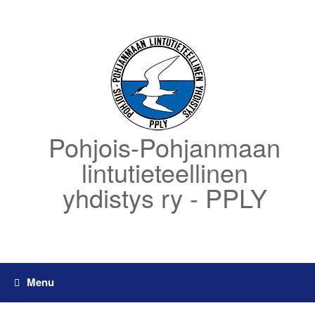
Skip
to
content
Pohjois-Pohjanmaan
lintutieteellinen
yhdistys ry - PPLY
Menu