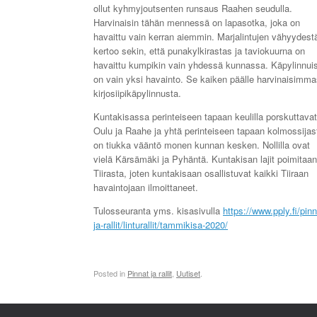
ollut kyhmyjoutsenten runsaus Raahen seudulla.
Harvinaisin tähän mennessä on lapasotka, joka on
havaittu vain kerran aiemmin. Marjalintujen vähyydest
kertoo sekin, että punakylkirastas ja taviokuurna on
havaittu kumpikin vain yhdessä kunnassa. Käpylinnui
on vain yksi havainto. Se kaiken päälle harvinaisimma
kirjosiipikäpylinnusta.
Kuntakisassa perinteiseen tapaan keulilla porskuttavat
Oulu ja Raahe ja yhtä perinteiseen tapaan kolmossijas
on tiukka vääntö monen kunnan kesken. Nollilla ovat
vielä Kärsämäki ja Pyhäntä. Kuntakisan lajit poimitaan
Tiirasta, joten kuntakisaan osallistuvat kaikki Tiiraan
havaintojaan ilmoittaneet.
Tulosseuranta yms. kisasivulla
https://www.pply.fi/pinn
ja-rallit/linturallit/tammikisa-2020/
Posted in
Pinnat ja rallit
,
Uutiset
.