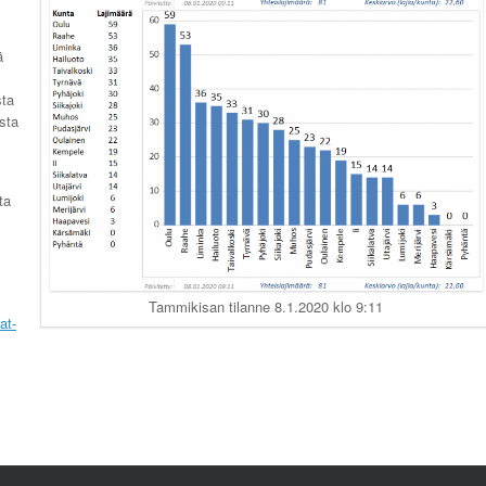
ä
sta
sta
ta
Tammikisan tilanne 8.1.2020 klo 9:11
at-