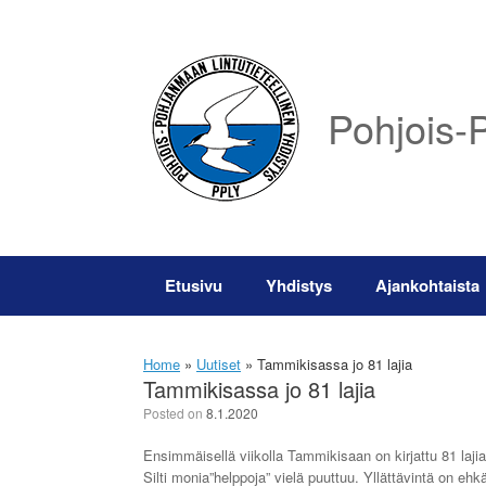
Skip
to
content
Pohjois-P
Etusivu
Yhdistys
Ajankohtaista
Home
»
Uutiset
»
Tammikisassa jo 81 lajia
Tammikisassa jo 81 lajia
Posted on
8.1.2020
Ensimmäisellä viikolla Tammikisaan on kirjattu 81 lajia
Silti monia”helppoja” vielä puuttuu. Yllättävintä on ehk