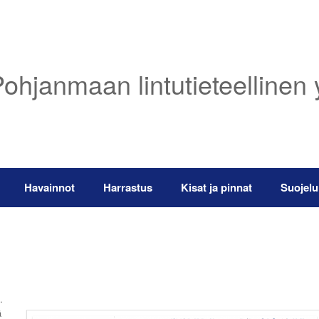
ohjanmaan lintutieteellinen 
Havainnot
Harrastus
Kisat ja pinnat
Suojelu
.
ä