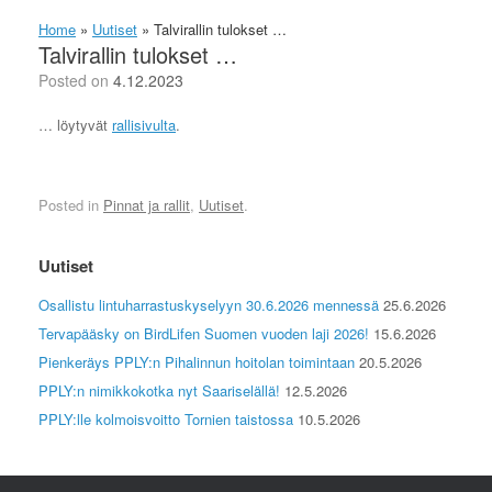
Home
»
Uutiset
»
Talvirallin tulokset …
Talvirallin tulokset …
Posted on
4.12.2023
… löytyvät
rallisivulta
.
Posted in
Pinnat ja rallit
,
Uutiset
.
Uutiset
Osallistu lintuharrastuskyselyyn 30.6.2026 mennessä
25.6.2026
Tervapääsky on BirdLifen Suomen vuoden laji 2026!
15.6.2026
Pienkeräys PPLY:n Pihalinnun hoitolan toimintaan
20.5.2026
PPLY:n nimikkokotka nyt Saariselällä!
12.5.2026
PPLY:lle kolmoisvoitto Tornien taistossa
10.5.2026