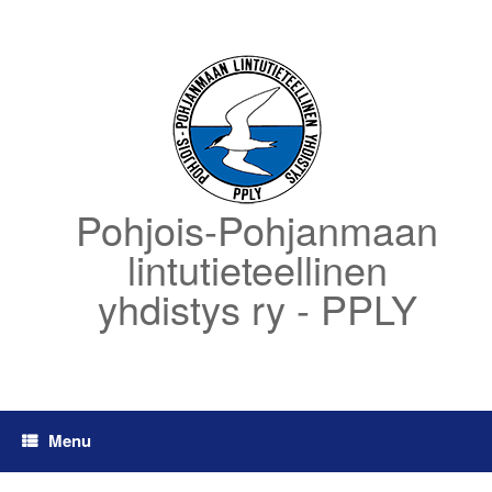
Skip
to
content
Pohjois-Pohjanmaan
lintutieteellinen
yhdistys ry - PPLY
Menu