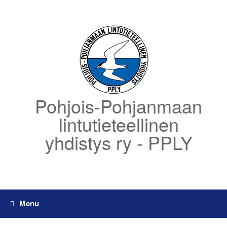
Skip
to
content
Pohjois-Pohjanmaan
lintutieteellinen
yhdistys ry - PPLY
Menu