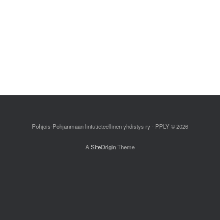
Pohjois-Pohjanmaan lintutieteellinen yhdistys ry - PPLY © 2026
A
SiteOrigin
Theme