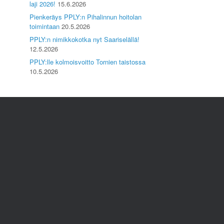
laji 2026!
15.6.2026
Pienkeräys PPLY:n Pihalinnun hoitolan
toimintaan
20.5.2026
PPLY:n nimikkokotka nyt Saariselällä!
12.5.2026
PPLY:lle kolmoisvoitto Tornien taistossa
10.5.2026