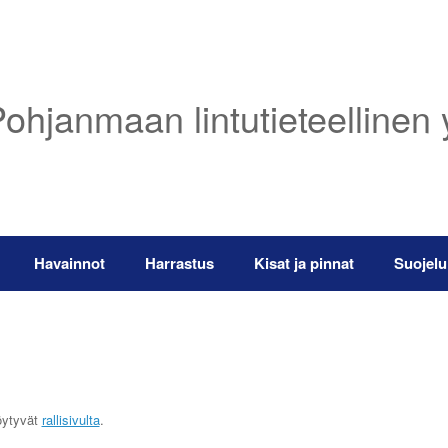
ohjanmaan lintutieteellinen 
Havainnot
Harrastus
Kisat ja pinnat
Suojelu
löytyvät
rallisivulta
.