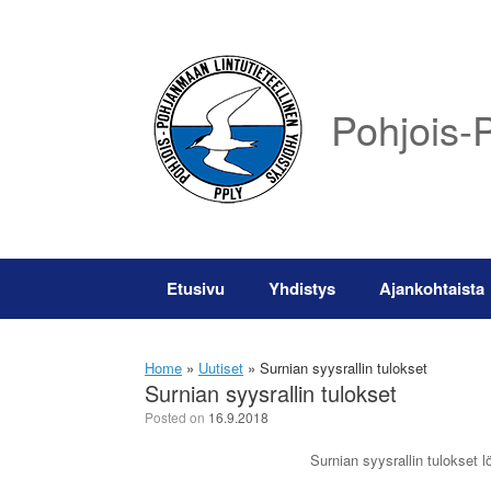
Skip
to
content
Pohjois-P
Etusivu
Yhdistys
Ajankohtaista
Home
»
Uutiset
»
Surnian syysrallin tulokset
Surnian syysrallin tulokset
Posted on
16.9.2018
Surnian syysrallin tulokset 