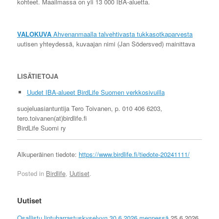
kohteet. Maailmassa on yli 13 000 IBA-aluetta.
VALOKUVA
Ahvenanmaalla talvehtivasta tukkasotkaparvesta
uutisen yhteydessä, kuvaajan nimi (Jan Södersved) mainittava
LISÄTIETOJA
Uudet IBA-alueet BirdLife Suomen verkkosivuilla
suojeluasiantuntija Tero Toivanen, p. 010 406 6203,
tero.toivanen(at)birdlife.fi
BirdLife Suomi ry
Alkuperäinen tiedote:
https://www.birdlife.fi/tiedote-20241111/
Posted in
Birdlife
,
Uutiset
.
Uutiset
Osallistu lintuharrastuskyselyyn 30.6.2026 mennessä
25.6.2026