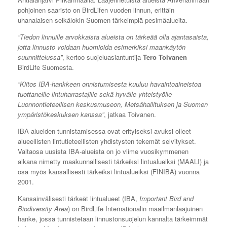
pohjoinen saaristo on BirdLifen vuoden linnun, erittäin
uhanalaisen selkälokin Suomen tärkeimpiä pesimäalueita.
”Tiedon linnuille arvokkaista alueista on tärkeää olla ajantasaista,
jotta linnusto voidaan huomioida esimerkiksi maankäytön
suunnittelussa”
, kertoo suojeluasiantuntija
Tero Toivanen
BirdLife Suomesta.
”Kiitos IBA-hankkeen onnistumisesta kuuluu havaintoaineistoa
tuottaneille lintuharrastajille sekä hyvälle yhteistyölle
Luonnontieteellisen keskusmuseon, Metsähallituksen ja Suomen
ympäristökeskuksen kanssa”
, jatkaa Toivanen.
IBA-alueiden tunnistamisessa ovat erityiseksi avuksi olleet
alueellisten lintutieteellisten yhdistysten tekemät selvitykset.
Valtaosa uusista IBA-alueista on jo viime vuosikymmenen
aikana nimetty maakunnallisesti tärkeiksi lintualueiksi (MAALI) ja
osa myös kansallisesti tärkeiksi lintualueiksi (FINIBA) vuonna
2001.
Kansainvälisesti tärkeät lintualueet (IBA,
Important Bird and
Biodiversity Area
) on BirdLife Internationalin maailmanlaajuinen
hanke, jossa tunnistetaan linnustonsuojelun kannalta tärkeimmät