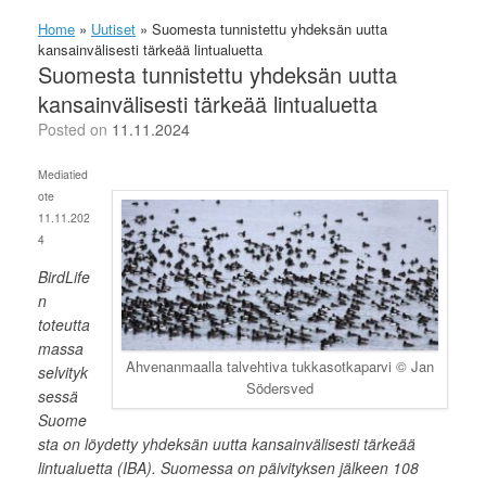
Home
»
Uutiset
»
Suomesta tunnistettu yhdeksän uutta
kansainvälisesti tärkeää lintualuetta
Suomesta tunnistettu yhdeksän uutta
kansainvälisesti tärkeää lintualuetta
Posted on
11.11.2024
Mediatied
ote
11.11.202
4
BirdLife
n
toteutta
massa
Ahvenanmaalla talvehtiva tukkasotkaparvi © Jan
selvityk
Södersved
sessä
Suome
sta on löydetty yhdeksän uutta kansainvälisesti tärkeää
lintualuetta (IBA). Suomessa on päivityksen jälkeen 108