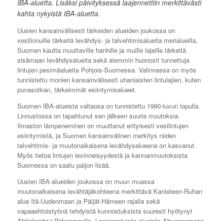
IBA-aluetta. Lisäksi päivityksessä laajennettiin merkittävästi
kahta nykyistä IBA-aluetta.
Uusien kansainvälisesti tärkeiden alueiden joukossa on
vesilinnuille tärkeitä levähdys- ja talvehtimisalueita merialueilla,
Suomen kautta muuttaville hanhille ja muille lajeille tärkeitä
sisämaan levähdysalueita sekä aiemmin huonosti tunnettuja
lintujen pesimäalueita Pohjois-Suomessa. Valinnassa on myös
tunnistettu monien kansainvälisesti uhanlaisten lintulajien, kuten
punasotkan, tärkeimmät esiintymisalueet.
Suomen IBA-alueista valtaosa on tunnistettu 1990-luvun lopulla.
Linnustossa on tapahtunut sen jälkeen suuria muutoksia.
Ilmaston lämpeneminen on muuttanut erityisesti vesilintujen
esiintymistä, ja Suomen kansainvälinen merkitys niiden
talvehtimis- ja muutonaikaisena levähdysalueena on kasvanut.
Myös tietoa lintujen levinneisyydestä ja kannanmuutoksista
Suomessa on saatu paljon lisää.
Uusien IBA-alueiden joukossa on muun muassa
muutonaikaisena levähtäjäkohteena merkittävä Kanteleen-Ruhan
alue Itä-Uudenmaan ja Päijät-Hämeen rajalla sekä
vapaaehtoistyönä tehdyistä kunnostuksista suuresti hyötynyt
Ahtialanjärvi Pirkanmaalla. Laajennetuista alueista Ahvenanmaan