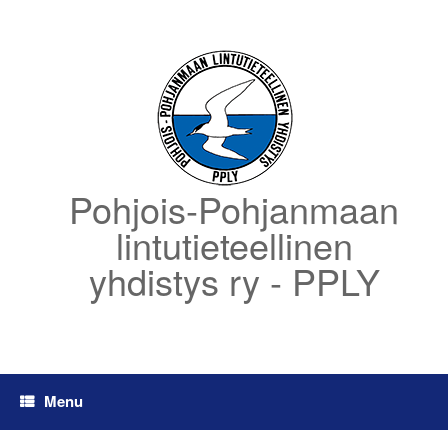
Skip
to
content
Pohjois-Pohjanmaan
lintutieteellinen
yhdistys ry - PPLY
Menu