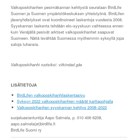
Valkoposkihanhen pesimäkannan kehitystä seurataan BirdLife
Suomen ja Suomen ympäristökeskuksen yhteistyönä. BirdLifen
jäsenyhdistykset ovat koordinoineet laskentoja vuodesta 2008.
Syyskannan laskenta tehdään elo–syyskuun vaihteessa ennen
kuin Venäjällä pesivät arktiset valkoposkihanhet saapuvat
Suomeen. Näitä levähtää Suomessa myöhemmin syksyllä jopa
satoja tuhansia.
Valkoposkihanhi ruotsiksi: vitkindad gås
LISÄTIETOJA
BirdLifen valkoposkihanhilaskentasivu
Syksyn 2022 valkoposkihanhien määrät karttapohjalla
Valkoposkihanhen syyskannan kehitys 2008–2022
suojeluasiantuntija Aapo Salmela, p. 010 406 6208,
aapo.salmela(at)birdlife.fi
BirdLife Suomi ry