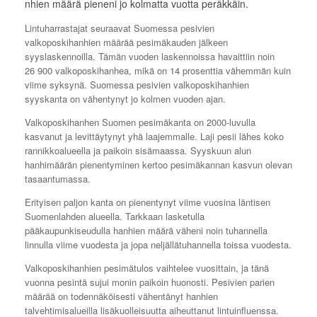
nhien määrä pieneni jo kolmatta vuotta peräkkäin.
Lintuharrastajat seuraavat Suomessa pesivien
valkoposkihanhien määrää pesimäkauden jälkeen
syyslaskennoilla. Tämän vuoden laskennoissa havaittiin noin
26 900 valkoposkihanhea, mikä on 14 prosenttia vähemmän kuin
viime syksynä. Suomessa pesivien valkoposkihanhien
syyskanta on vähentynyt jo kolmen vuoden ajan.
Valkoposkihanhen Suomen pesimäkanta on 2000-luvulla
kasvanut ja levittäytynyt yhä laajemmalle. Laji pesii lähes koko
rannikkoalueella ja paikoin sisämaassa. Syyskuun alun
hanhimäärän pienentyminen kertoo pesimäkannan kasvun olevan
tasaantumassa.
Erityisen paljon kanta on pienentynyt viime vuosina läntisen
Suomenlahden alueella. Tarkkaan lasketulla
pääkaupunkiseudulla hanhien määrä väheni noin tuhannella
linnulla viime vuodesta ja jopa neljällätuhannella toissa vuodesta.
Valkoposkihanhien pesimätulos vaihtelee vuosittain, ja tänä
vuonna pesintä sujui monin paikoin huonosti. Pesivien parien
määrää on todennäköisesti vähentänyt hanhien
talvehtimisalueilla lisäkuolleisuutta aiheuttanut lintuinfluenssa.