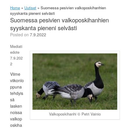
Home
»
Uutiset
»
Suomessa pesivien valkoposkihanhien
syyskanta pieneni selvästi
Suomessa pesivien valkoposkihanhien
syyskanta pieneni selvästi
Posted on
7.9.2022
Mediati
edote
7.9.202
2
Viime
viikonlo
ppuna
tehdyis
sä
lasken
noissa
Valkoposkihanhi © Petri Vainio
valkop
oskiha