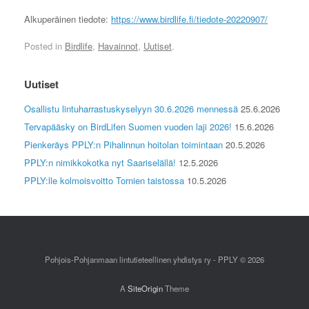
Alkuperäinen tiedote:
https://www.birdlife.fi/tiedote-20220907/
Posted in
Birdlife
,
Havainnot
,
Uutiset
.
Uutiset
Osallistu lintuharrastuskyselyyn 30.6.2026 mennessä
25.6.2026
Tervapääsky on BirdLifen Suomen vuoden laji 2026!
15.6.2026
Pienkeräys PPLY:n Pihalinnun hoitolan toimintaan
20.5.2026
PPLY:n nimikkokotka nyt Saariselällä!
12.5.2026
PPLY:lle kolmoisvoitto Tornien taistossa
10.5.2026
Pohjois-Pohjanmaan lintutieteellinen yhdistys ry - PPLY © 2026
A
SiteOrigin
Theme