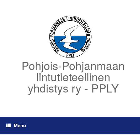
Skip
to
content
Pohjois-Pohjanmaan
lintutieteellinen
yhdistys ry - PPLY
Menu