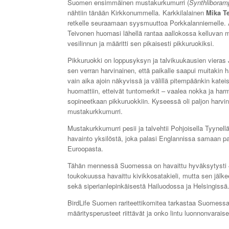
Suomen ensimmäinen mustakurkumurri (
Synthliboram
nähtiin tänään Kirkkonummella. Karkkilalainen
Mika T
retkelle seuraamaan syysmuuttoa Porkkalanniemelle.
Teivonen huomasi lähellä rantaa aallokossa kelluvan 
vesilinnun ja määritti sen pikaisesti pikkuruokiksi.
Pikkuruokki on loppusyksyn ja talvikuukausien vieras
sen verran harvinainen, että paikalle saapui muitakin har
vain aika ajoin näkyvissä ja välillä pitempäänkin katei
huomattiin, etteivät tuntomerkit – vaalea nokka ja har
sopineetkaan pikkuruokkiin. Kyseessä oli paljon harvin
mustakurkkumurri.
Mustakurkkumurri pesii ja talvehtii Pohjoisella Tyyn
havainto yksilöstä, joka palasi Englannissa samaan p
Euroopasta.
Tähän mennessä Suomessa on havaittu hyväksytysti 483 l
toukokuussa havaittu kivikkosatakieli, mutta sen jäl
sekä siperianlepinkäisestä Hailuodossa ja Helsingissä
BirdLife Suomen rariteettikomitea tarkastaa Suomessa t
määritysperusteet riittävät ja onko lintu luonnonvaraise