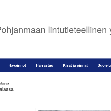
ohjanmaan lintutieteellinen 
Havainnot
Harrastus
Kisat ja pinnat
Suojelu
kalassa
kalassa