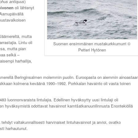
phus antiquus
)
eivonen
oli lähtenyt
 Aamupäivällä
mustavalkoisen
 Jäämereltä, mutta
rastajia. Lintu oli
Suomen ensimmäinen mustakurkkumurri ©
ssa, mutta pian
Petteri Hytönen
maa selkä –
aisempi harhailija,
ellämerellä Beringinsalmen molemmin puolin. Euroopasta on aiemmin ainoastaa
aikkaan kolmena keväänä 1990–1992. Porkkalan havainto oli vasta toinen
uonnonvaraista lintulajia. Edellinen hyväksytty uusi lintulaji oli
keen hyväksymistä odottavat havainnot kamtšatkanuunilinnusta Enontekiöllä
.
ehdyt valtakunnallisesti harvinaiset lintuhavainnot ja arvioi, ovatko
sti harhautunut.