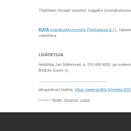
Tiedotteen lintulajit ruotsiksi: kragalka (mustakurkumur
KUVA
mustakurkkumurrista Porkkalassa 9.11.
vapaast
mainittava
LISÄTIETOJA
tiedottaja Jan Södersved, p. 010 406 6202, jan.sodersve
BirdLife Suomi ry
_________________________________
alkuperäinen tiedote:
https://www.birdlife.fi/tiedote-20
Posted in
Birdlife
,
Havainnot
,
Uutiset
.