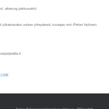
ri), alkekung (pikkuruokki)
i julkaistavaksi uutisen yhteydessä, kuvaajan nimi (Petteri Hytönen)
d(at)birdlife.fi
211109/
Pohjois-Pohjanmaan lintutieteellinen yhdistys ry - PPLY © 2026