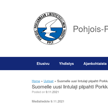
Skip
to
content
Pohjois-P
Etusivu
Yhdistys
Ajankohtaista
Home
»
Uutiset
»
Suomelle uusi lintulaji piipahti Pork
Suomelle uusi lintulaji piipahti Pork
Posted on
9.11.2021
Mediatiedote 9.11.2021