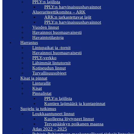
PPLY:n lajilista
PPLY:n harvinaisuushavainnot
Aluerariteettikomitea – ARK
ARK:n tarkastettavat lajit
PPLY:n harvinaisuushavainnot
Vuoden linnut
Havainnoi huomaavaisesti
Havaintotilastoja
Harrastus
Lintupaikat ja -tornit
Havainnoi huomaavaisesti
PPLY-verkko
Lähimmät lintutornit
Kotiseudun linnut
Turvallisuusohjeet
Kisat ja pinnat
Linturallit
Kisat
Pinnalistat
PPLY:n lajilista
Kuntien lajimäärä ja kuntapinnat
Suojelu ja tutkimus
Loukkaantuneet linnut
Kuolleena löytyneet linnut
Tervapääskyn poikanen maassa
Atlas 2022 – 2025