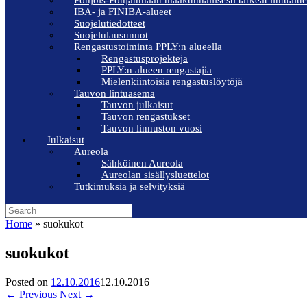
Pohjois-Pohjanmaan maakunnallisesti tärkeät lintualue
IBA- ja FINIBA-alueet
Suojelutiedotteet
Suojelulausunnot
Rengastustoiminta PPLY:n alueella
Rengastusprojekteja
PPLY:n alueen rengastajia
Mielenkiintoisia rengastuslöytöjä
Tauvon lintuasema
Tauvon julkaisut
Tauvon rengastukset
Tauvon linnuston vuosi
Julkaisut
Aureola
Sähköinen Aureola
Aureolan sisällysluettelot
Tutkimuksia ja selvityksiä
Search
for:
Home
»
suokukot
suokukot
Posted on
12.10.2016
12.10.2016
← Previous
Next →