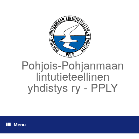
Skip
to
content
Pohjois-Pohjanmaan
lintutieteellinen
yhdistys ry - PPLY
Menu