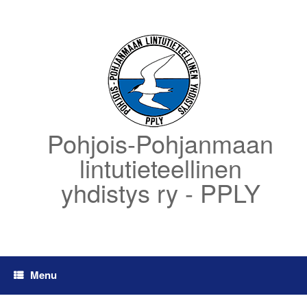
Skip
to
content
Pohjois-Pohjanmaan
lintutieteellinen
yhdistys ry - PPLY
Menu