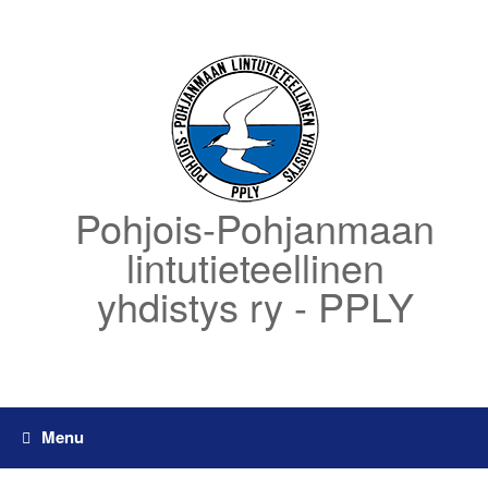
Skip
to
content
Pohjois-Pohjanmaan
lintutieteellinen
yhdistys ry - PPLY
Menu