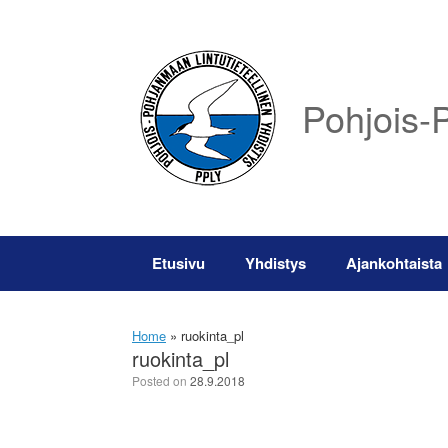
Skip
to
content
Pohjois-P
Etusivu
Yhdistys
Ajankohtaista
Home
»
ruokinta_pl
ruokinta_pl
Posted on
28.9.2018