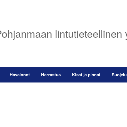
ohjanmaan lintutieteellinen 
Havainnot
Harrastus
Kisat ja pinnat
Suojelu