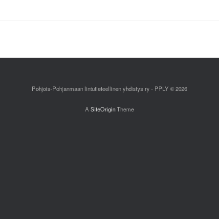
Pohjois-Pohjanmaan lintutieteellinen yhdistys ry - PPLY © 2026
A
SiteOrigin
Theme