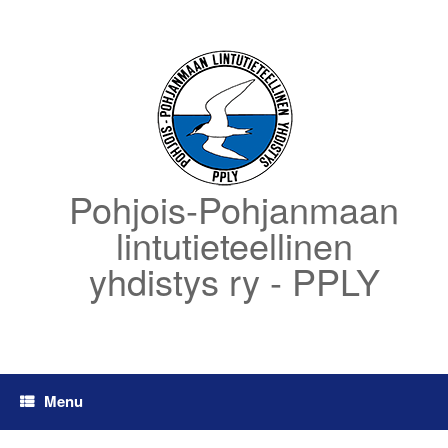
Skip
to
content
Pohjois-Pohjanmaan
lintutieteellinen
yhdistys ry - PPLY
Menu