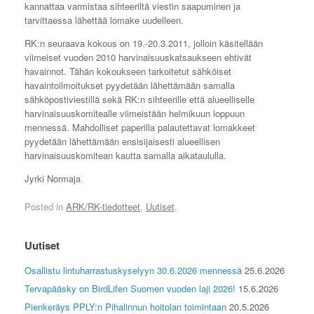
kannattaa varmistaa sihteeriltä viestin saapuminen ja
tarvittaessa lähettää lomake uudelleen.
RK:n seuraava kokous on 19.-20.3.2011, jolloin käsitellään
viimeiset vuoden 2010 harvinaisuuskatsaukseen ehtivät
havainnot. Tähän kokoukseen tarkoitetut sähköiset
havaintoilmoitukset pyydetään lähettämään samalla
sähköpostiviestillä sekä RK:n sihteerille että alueelliselle
harvinaisuuskomitealle viimeistään helmikuun loppuun
mennessä. Mahdolliset paperilla palautettavat lomakkeet
pyydetään lähettämään ensisijaisesti alueellisen
harvinaisuuskomitean kautta samalla aikataululla.
Jyrki Normaja
Posted in
ARK/RK-tiedotteet
,
Uutiset
.
Uutiset
Osallistu lintuharrastuskyselyyn 30.6.2026 mennessä
25.6.2026
Tervapääsky on BirdLifen Suomen vuoden laji 2026!
15.6.2026
Pienkeräys PPLY:n Pihalinnun hoitolan toimintaan
20.5.2026