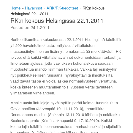
Home
»
Havainnot
»
ARK/RK-tiedotteet
»
RK:n kokous
Helsingissä 22.1.2011
RK:n kokous Helsingissä 22.1.2011
Posted on
24.1.2011
Rariteettikomitean kokouksessa 22.1.2011 Helsingissä käsiteltiin
yli 200 havaintoilmoitusta. Erityisesti viitatiaisten
massaesiintyminen on lisännyt lomakemäärää merkittävästi. RK
toivoo, että kaikki viitatiaishavainnot dokumentoidaan tarkasti ja
ilmoitetaan ajoissa, jotta vaelluksen kokonaiskuva saadaan
muodostettua mahdollisimman tarkaksi. Vaikka laji esiintyykin
nyt poikkeuksellisen runsaana, hyväksyttäviltä ilmoituksilta
vaadittavaa tasoa ei voida laskea normaalivuoteen verrattuna,
koska kriteerien muuttaminen toisi vuosien vertailtavuuteen
ylimääräisen virhelähteen.
Maalle uusia lintulajeja hyväksyttiin peräti kolme: tundrakuikka
Gavia pacifica (Järvenpää 10.-11.11.2010), tammitikka
Dendrocopos medius (Asikkala 13.11.2010 lähtien) ja nokitasku
Saxicola caprata (Kristiinankaupunki 9.-17.10.2010). Kaikki
kolme lajia tulkittiin luonnonvaraisesti harhautuneiksi ja sijoitettiin
kategoriaan A. Näiden lisäysten jälkeen Suomessa