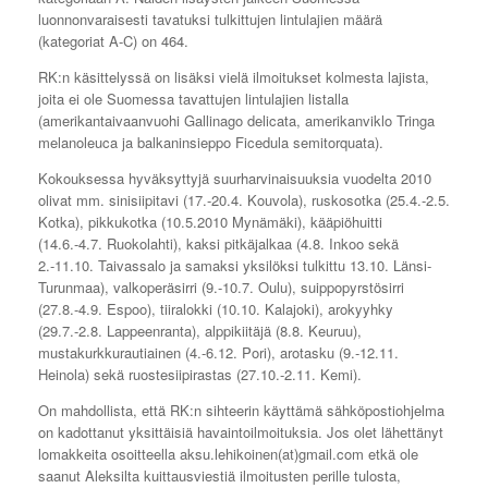
luonnonvaraisesti tavatuksi tulkittujen lintulajien määrä
(kategoriat A-C) on 464.
RK:n käsittelyssä on lisäksi vielä ilmoitukset kolmesta lajista,
joita ei ole Suomessa tavattujen lintulajien listalla
(amerikantaivaanvuohi Gallinago delicata, amerikanviklo Tringa
melanoleuca ja balkaninsieppo Ficedula semitorquata).
Kokouksessa hyväksyttyjä suurharvinaisuuksia vuodelta 2010
olivat mm. sinisiipitavi (17.-20.4. Kouvola), ruskosotka (25.4.-2.5.
Kotka), pikkukotka (10.5.2010 Mynämäki), kääpiöhuitti
(14.6.-4.7. Ruokolahti), kaksi pitkäjalkaa (4.8. Inkoo sekä
2.-11.10. Taivassalo ja samaksi yksilöksi tulkittu 13.10. Länsi-
Turunmaa), valkoperäsirri (9.-10.7. Oulu), suippopyrstösirri
(27.8.-4.9. Espoo), tiiralokki (10.10. Kalajoki), arokyyhky
(29.7.-2.8. Lappeenranta), alppikiitäjä (8.8. Keuruu),
mustakurkkurautiainen (4.-6.12. Pori), arotasku (9.-12.11.
Heinola) sekä ruostesiipirastas (27.10.-2.11. Kemi).
On mahdollista, että RK:n sihteerin käyttämä sähköpostiohjelma
on kadottanut yksittäisiä havaintoilmoituksia. Jos olet lähettänyt
lomakkeita osoitteella aksu.lehikoinen(at)gmail.com etkä ole
saanut Aleksilta kuittausviestiä ilmoitusten perille tulosta,