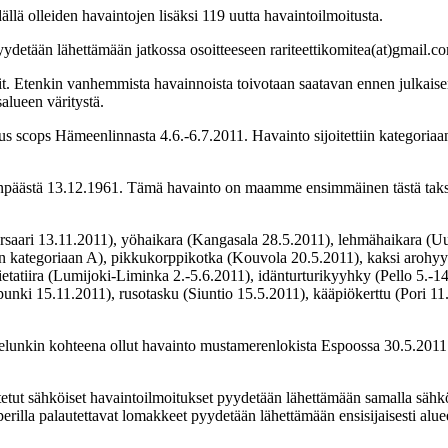
lä olleiden havaintojen lisäksi 119 uutta havaintoilmoitusta.
yydetään lähettämään jatkossa osoitteeseen rariteettikomitea(at)gmail.c
t. Etenkin vanhemmista havainnoista toivotaan saatavan ennen julkaisem
alueen väritystä.
us scops Hämeenlinnasta 4.6.-6.7.2011. Havainto sijoitettiin kategori
enpäästä 13.12.1961. Tämä havainto on maamme ensimmäinen tästä takso
rsaari 13.11.2011), yöhaikara (Kangasala 28.5.2011), lehmähaikara (Uusi
iin kategoriaan A), pikkukorppikotka (Kouvola 20.5.2011), kaksi arohy
hietatiira (Lumijoki-Liminka 2.-5.6.2011), idänturturikyyhky (Pello 5.-
nki 15.11.2011), rusotasku (Siuntio 15.5.2011), kääpiökerttu (Pori 11.
lunkin kohteena ollut havainto mustamerenlokista Espoossa 30.5.2011. H
 sähköiset havaintoilmoitukset pyydetään lähettämään samalla sähköpost
lla palautettavat lomakkeet pyydetään lähettämään ensisijaisesti aluee