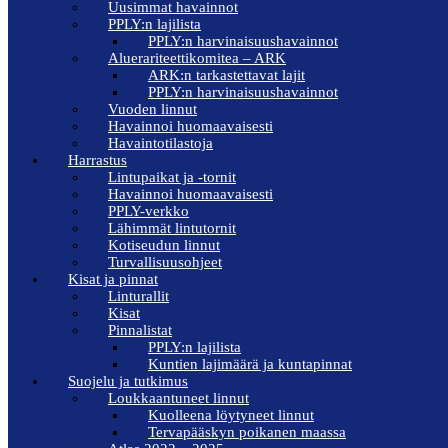
Uusimmat havainnot
PPLY:n lajilista
PPLY:n harvinaisuushavainnot
Aluerariteettikomitea – ARK
ARK:n tarkastettavat lajit
PPLY:n harvinaisuushavainnot
Vuoden linnut
Havainnoi huomaavaisesti
Havaintotilastoja
Harrastus
Lintupaikat ja -tornit
Havainnoi huomaavaisesti
PPLY-verkko
Lähimmät lintutornit
Kotiseudun linnut
Turvallisuusohjeet
Kisat ja pinnat
Linturallit
Kisat
Pinnalistat
PPLY:n lajilista
Kuntien lajimäärä ja kuntapinnat
Suojelu ja tutkimus
Loukkaantuneet linnut
Kuolleena löytyneet linnut
Tervapääskyn poikanen maassa