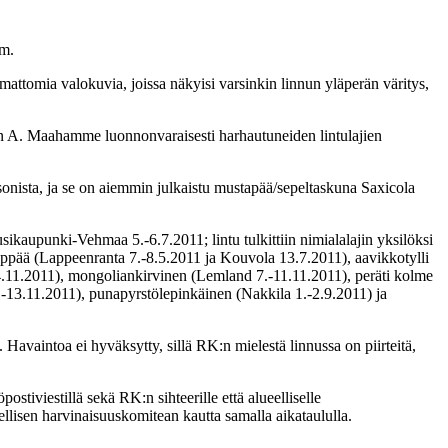
om.
attomia valokuvia, joissa näkyisi varsinkin linnun yläperän väritys,
aan A. Maahamme luonnonvaraisesti harhautuneiden lintulajien
nista, ja se on aiemmin julkaistu mustapää/sepeltaskuna Saxicola
kaupunki-Vehmaa 5.-6.7.2011; lintu tulkittiin nimialalajin yksilöksi
yppää (Lappeenranta 7.-8.5.2011 ja Kouvola 13.7.2011), aavikkotylli
14.11.2011), mongoliankirvinen (Lemland 7.-11.11.2011), peräti kolme
-13.11.2011), punapyrstölepinkäinen (Nakkila 1.-2.9.2011) ja
avaintoa ei hyväksytty, sillä RK:n mielestä linnussa on piirteitä,
iviestillä sekä RK:n sihteerille että alueelliselle
llisen harvinaisuuskomitean kautta samalla aikataululla.